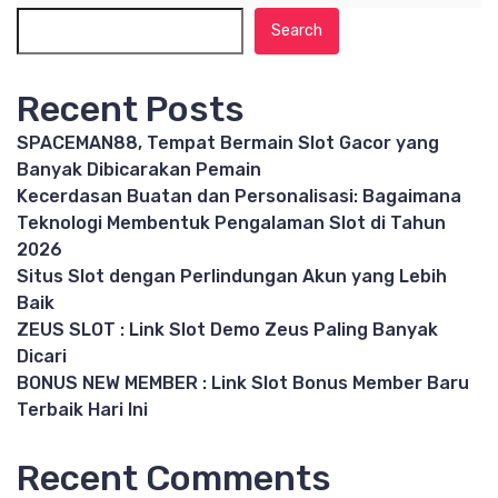
Search
Recent Posts
SPACEMAN88, Tempat Bermain Slot Gacor yang
Banyak Dibicarakan Pemain
Kecerdasan Buatan dan Personalisasi: Bagaimana
Teknologi Membentuk Pengalaman Slot di Tahun
2026
Situs Slot dengan Perlindungan Akun yang Lebih
Baik
ZEUS SLOT : Link Slot Demo Zeus Paling Banyak
Dicari
BONUS NEW MEMBER : Link Slot Bonus Member Baru
Terbaik Hari Ini
Recent Comments