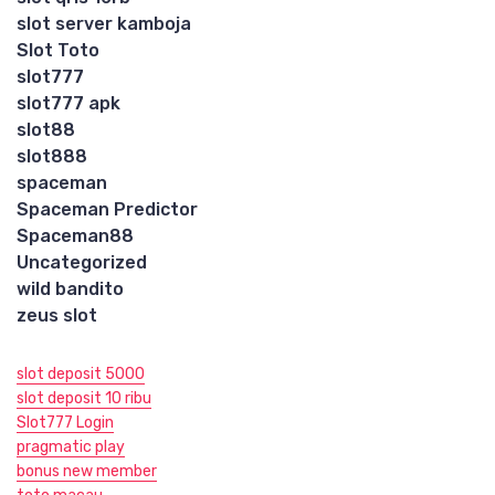
slot server kamboja
Slot Toto
slot777
slot777 apk
slot88
slot888
spaceman
Spaceman Predictor
Spaceman88
Uncategorized
wild bandito
zeus slot
slot deposit 5000
slot deposit 10 ribu
Slot777 Login
pragmatic play
bonus new member