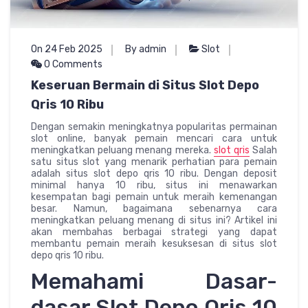
On 24 Feb 2025
By admin
Slot
0 Comments
Keseruan Bermain di Situs Slot Depo
Qris 10 Ribu
Dengan semakin meningkatnya popularitas permainan
slot online, banyak pemain mencari cara untuk
meningkatkan peluang menang mereka.
slot qris
Salah
satu situs slot yang menarik perhatian para pemain
adalah situs slot depo qris 10 ribu. Dengan deposit
minimal hanya 10 ribu, situs ini menawarkan
kesempatan bagi pemain untuk meraih kemenangan
besar. Namun, bagaimana sebenarnya cara
meningkatkan peluang menang di situs ini? Artikel ini
akan membahas berbagai strategi yang dapat
membantu pemain meraih kesuksesan di situs slot
depo qris 10 ribu.
Memahami Dasar-
dasar Slot Depo Qris 10