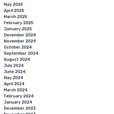
May 2025
April 2025
March 2025
February 2025
January 2025
December 2024
November 2024
October 2024
September 2024
August 2024
July 2024
June 2024
May 2024
April 2024
March 2024
February 2024
January 2024
December 2023