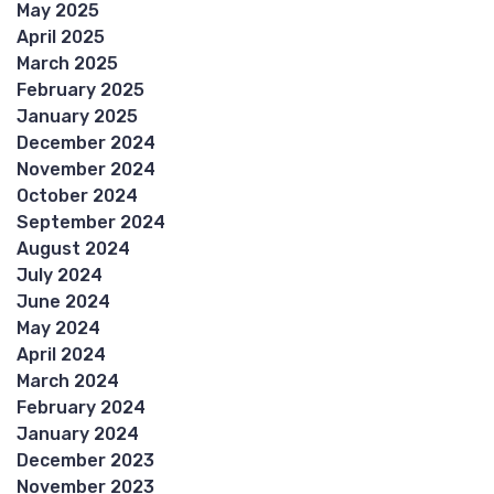
May 2025
April 2025
March 2025
February 2025
January 2025
December 2024
November 2024
October 2024
September 2024
August 2024
July 2024
June 2024
May 2024
April 2024
March 2024
February 2024
January 2024
December 2023
November 2023