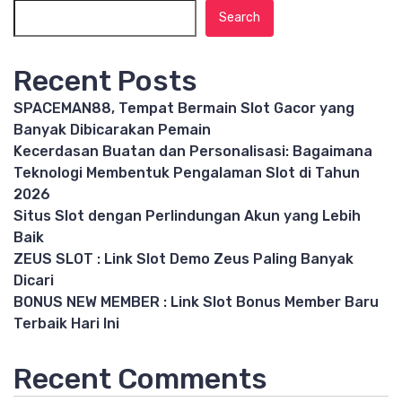
Search
Recent Posts
SPACEMAN88, Tempat Bermain Slot Gacor yang
Banyak Dibicarakan Pemain
Kecerdasan Buatan dan Personalisasi: Bagaimana
Teknologi Membentuk Pengalaman Slot di Tahun
2026
Situs Slot dengan Perlindungan Akun yang Lebih
Baik
ZEUS SLOT : Link Slot Demo Zeus Paling Banyak
Dicari
BONUS NEW MEMBER : Link Slot Bonus Member Baru
Terbaik Hari Ini
Recent Comments