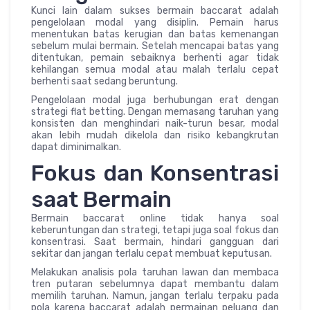
Kunci lain dalam sukses bermain baccarat adalah
pengelolaan modal yang disiplin. Pemain harus
menentukan batas kerugian dan batas kemenangan
sebelum mulai bermain. Setelah mencapai batas yang
ditentukan, pemain sebaiknya berhenti agar tidak
kehilangan semua modal atau malah terlalu cepat
berhenti saat sedang beruntung.
Pengelolaan modal juga berhubungan erat dengan
strategi flat betting. Dengan memasang taruhan yang
konsisten dan menghindari naik-turun besar, modal
akan lebih mudah dikelola dan risiko kebangkrutan
dapat diminimalkan.
Fokus dan Konsentrasi
saat Bermain
Bermain baccarat online tidak hanya soal
keberuntungan dan strategi, tetapi juga soal fokus dan
konsentrasi. Saat bermain, hindari gangguan dari
sekitar dan jangan terlalu cepat membuat keputusan.
Melakukan analisis pola taruhan lawan dan membaca
tren putaran sebelumnya dapat membantu dalam
memilih taruhan. Namun, jangan terlalu terpaku pada
pola karena baccarat adalah permainan peluang dan