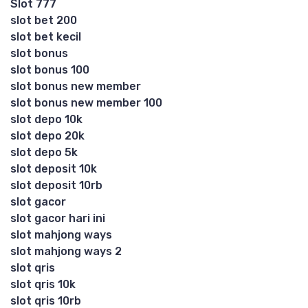
Slot 777
slot bet 200
slot bet kecil
slot bonus
slot bonus 100
slot bonus new member
slot bonus new member 100
slot depo 10k
slot depo 20k
slot depo 5k
slot deposit 10k
slot deposit 10rb
slot gacor
slot gacor hari ini
slot mahjong ways
slot mahjong ways 2
slot qris
slot qris 10k
slot qris 10rb