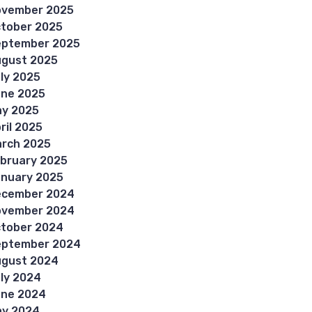
ovember 2025
tober 2025
eptember 2025
gust 2025
ly 2025
ne 2025
y 2025
ril 2025
rch 2025
bruary 2025
nuary 2025
ecember 2024
ovember 2024
tober 2024
eptember 2024
gust 2024
ly 2024
ne 2024
y 2024