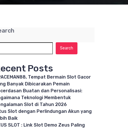
earch
Search
ecent Posts
ACEMAN88, Tempat Bermain Slot Gacor
ng Banyak Dibicarakan Pemain
cerdasan Buatan dan Personalisasi:
gaimana Teknologi Membentuk
ngalaman Slot di Tahun 2026
tus Slot dengan Perlindungan Akun yang
bih Baik
US SLOT : Link Slot Demo Zeus Paling