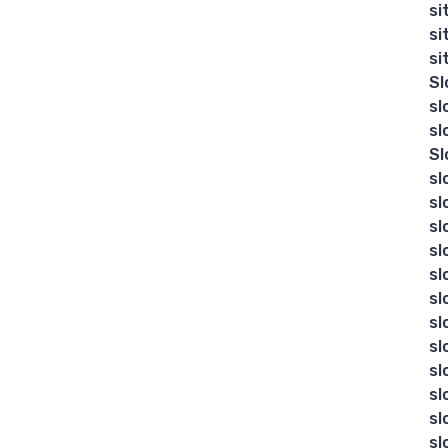
si
si
si
Sl
sl
sl
Sl
sl
sl
sl
sl
sl
sl
sl
sl
sl
sl
sl
sl