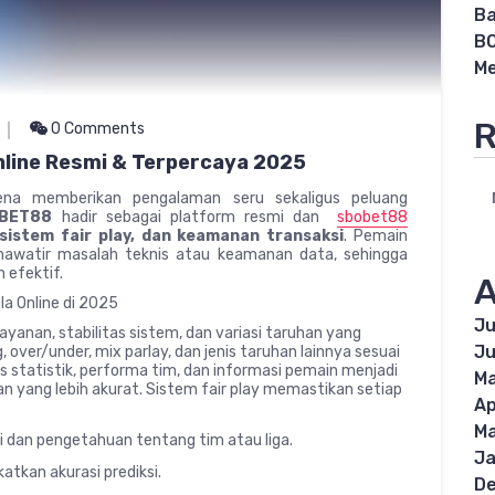
Ba
BO
Me
R
0 Comments
nline Resmi & Terpercaya 2025
rena memberikan pengalaman seru sekaligus peluang
BET88
hadir sebagai platform resmi dan
sbobet88
 sistem fair play, dan keamanan transaksi
. Pemain
hawatir masalah teknis atau keamanan data, sehingga
 efektif.
A
a Online di 2025
Ju
yanan, stabilitas sistem, dan variasi taruhan yang
Ju
 over/under, mix parlay, dan jenis taruhan lainnya sesuai
 statistik, performa tim, dan informasi pemain menjadi
Ma
n yang lebih akurat. Sistem fair play memastikan setiap
Ap
Ma
gi dan pengetahuan tentang tim atau liga.
Ja
atkan akurasi prediksi.
D