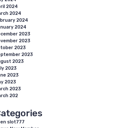
ril 2024
rch 2024
bruary 2024
nuary 2024
ecember 2023
ovember 2023
tober 2023
eptember 2023
gust 2023
ly 2023
ne 2023
y 2023
rch 2023
rch 202
ategories
en slot777