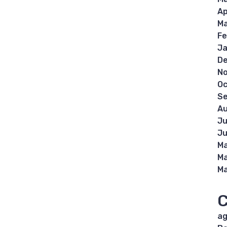
Ap
Ma
Fe
Ja
D
N
Oc
S
Au
Ju
Ju
Ma
Ma
Ma
C
ag