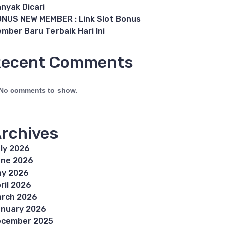
nyak Dicari
NUS NEW MEMBER : Link Slot Bonus
mber Baru Terbaik Hari Ini
ecent Comments
No comments to show.
rchives
ly 2026
ne 2026
y 2026
ril 2026
rch 2026
nuary 2026
ecember 2025