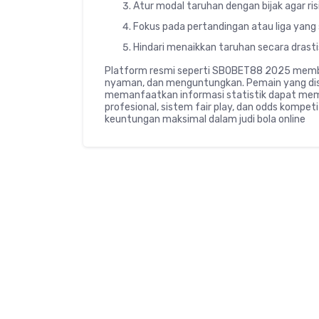
Atur modal taruhan dengan bijak agar ris
Fokus pada pertandingan atau liga yang s
Hindari menaikkan taruhan secara drast
Platform resmi seperti SBOBET88 2025 membe
nyaman, dan menguntungkan. Pemain yang disi
memanfaatkan informasi statistik dapat me
profesional, sistem fair play, dan odds kompeti
keuntungan maksimal dalam judi bola online