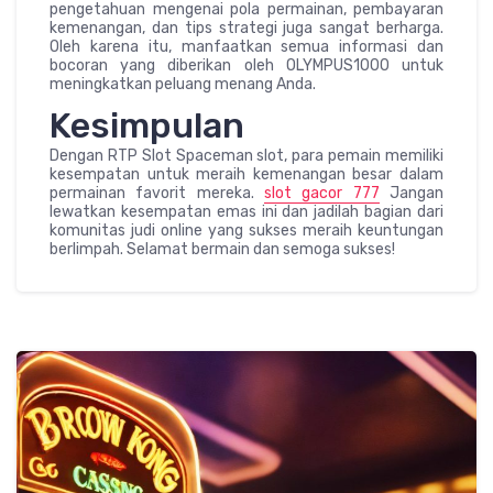
pengetahuan mengenai pola permainan, pembayaran
kemenangan, dan tips strategi juga sangat berharga.
Oleh karena itu, manfaatkan semua informasi dan
bocoran yang diberikan oleh OLYMPUS1000 untuk
meningkatkan peluang menang Anda.
Kesimpulan
Dengan RTP Slot Spaceman slot, para pemain memiliki
kesempatan untuk meraih kemenangan besar dalam
permainan favorit mereka.
slot gacor 777
Jangan
lewatkan kesempatan emas ini dan jadilah bagian dari
komunitas judi online yang sukses meraih keuntungan
berlimpah. Selamat bermain dan semoga sukses!