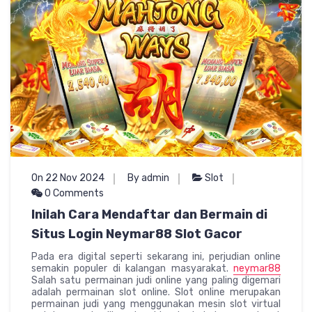
On 22 Nov 2024
By admin
Slot
0 Comments
Inilah Cara Mendaftar dan Bermain di
Situs Login Neymar88 Slot Gacor
Pada era digital seperti sekarang ini, perjudian online
semakin populer di kalangan masyarakat.
neymar88
Salah satu permainan judi online yang paling digemari
adalah permainan slot online. Slot online merupakan
permainan judi yang menggunakan mesin slot virtual