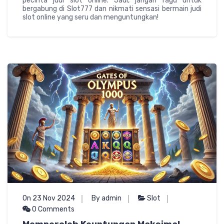
pecinta judi slot online. Jadi, jangan ragu untuk
bergabung di Slot777 dan nikmati sensasi bermain judi
slot online yang seru dan menguntungkan!
On 23 Nov 2024
By admin
Slot
0 Comments