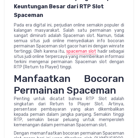
Keuntungan Besar dari RTP Slot
Spaceman
Pada era digital ini, perjudian online semakin populer di
kalangan masyarakat. Salah satu permainan yang
sangat diminati adalah Spaceman slot. Namun, tidak
semua situs judi online menyediakan info bocoran
permainan Spaceman slot gacor hari ini dengan winrate
tertinggi. Oleh karena itu,
spaceman slot
hadir sebagai
situs judi online terpercaya yang memberikan informasi
terkini mengenai permainan Spaceman slot dengan
RTP (Return to Player) tinggi.
Manfaatkan Bocoran
Permainan Spaceman
Penting untuk dicatat bahwa RTP Slot adalah
singkatan dari Return to Player Slot. Artinya,
persentase pembayaran yang akan dikembalikan
kepada pemain dalam jangka panjang. Semakin tinggi
RTP, semakin besar peluang untuk memperoleh
kemenangan dalam permainan Spaceman slot.
Dengan memanfaatkan bocoran permainan Spaceman