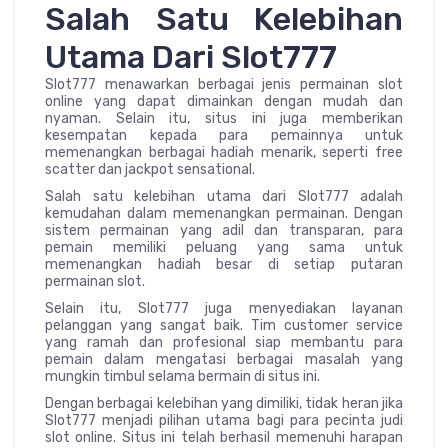
Salah Satu Kelebihan
Utama Dari Slot777
Slot777 menawarkan berbagai jenis permainan slot
online yang dapat dimainkan dengan mudah dan
nyaman. Selain itu, situs ini juga memberikan
kesempatan kepada para pemainnya untuk
memenangkan berbagai hadiah menarik, seperti free
scatter dan jackpot sensational.
Salah satu kelebihan utama dari Slot777 adalah
kemudahan dalam memenangkan permainan. Dengan
sistem permainan yang adil dan transparan, para
pemain memiliki peluang yang sama untuk
memenangkan hadiah besar di setiap putaran
permainan slot.
Selain itu, Slot777 juga menyediakan layanan
pelanggan yang sangat baik. Tim customer service
yang ramah dan profesional siap membantu para
pemain dalam mengatasi berbagai masalah yang
mungkin timbul selama bermain di situs ini.
Dengan berbagai kelebihan yang dimiliki, tidak heran jika
Slot777 menjadi pilihan utama bagi para pecinta judi
slot online. Situs ini telah berhasil memenuhi harapan