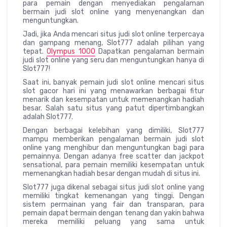
para pemain dengan menyediakan pengalaman
bermain judi slot online yang menyenangkan dan
menguntungkan.
Jadi, jika Anda mencari situs judi slot online terpercaya
dan gampang menang, Slot777 adalah pilihan yang
tepat.
Olympus 1000
Dapatkan pengalaman bermain
judi slot online yang seru dan menguntungkan hanya di
Slot777!
Saat ini, banyak pemain judi slot online mencari situs
slot gacor hari ini yang menawarkan berbagai fitur
menarik dan kesempatan untuk memenangkan hadiah
besar. Salah satu situs yang patut dipertimbangkan
adalah Slot777.
Dengan berbagai kelebihan yang dimiliki, Slot777
mampu memberikan pengalaman bermain judi slot
online yang menghibur dan menguntungkan bagi para
pemainnya. Dengan adanya free scatter dan jackpot
sensational, para pemain memiliki kesempatan untuk
memenangkan hadiah besar dengan mudah di situs ini.
Slot777 juga dikenal sebagai situs judi slot online yang
memiliki tingkat kemenangan yang tinggi. Dengan
sistem permainan yang fair dan transparan, para
pemain dapat bermain dengan tenang dan yakin bahwa
mereka memiliki peluang yang sama untuk