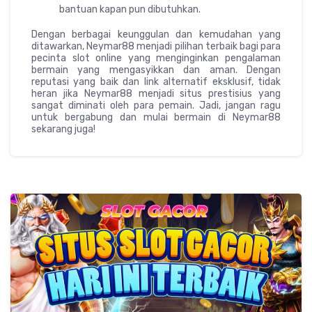
bantuan kapan pun dibutuhkan.
Dengan berbagai keunggulan dan kemudahan yang
ditawarkan, Neymar88 menjadi pilihan terbaik bagi para
pecinta slot online yang menginginkan pengalaman
bermain yang mengasyikkan dan aman. Dengan
reputasi yang baik dan link alternatif eksklusif, tidak
heran jika Neymar88 menjadi situs prestisius yang
sangat diminati oleh para pemain. Jadi, jangan ragu
untuk bergabung dan mulai bermain di Neymar88
sekarang juga!