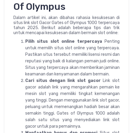
Of Olympus
Dalam artikel ini, akan dibahas rahasia kesuksesan di
situs link slot Gacor Gates of Olympus 1000 terpercaya
tahun 2025. Berikut adalah beberapa tips dan trik
untuk mencapai kesuksesan dalam bermain slot online:
Pilih situs slot online terpercaya
Penting
untuk memilih situs slot online yang terpercaya.
Pastikan situs tersebut memiliki lisensi resmi dan
reputasi yang baik di kalangan pemain judi online.
Situs yang terpercaya akan memberikan jaminan
keamanan dan kenyamanan dalam bermain.
Cari situs dengan link slot gacor
Link slot
gacor adalah link yang mengarahkan pemain ke
mesin slot yang memiliki tingkat kemenangan
yang tinggi. Dengan menggunakan link slot gacor,
peluang untuk memenangkan hadiah besar akan
semakin tinggi. Gates of Olympus 1000 adalah
salah satu situs yang menyediakan link slot
gacor untuk para pemainnya.
Manfaatkan bonus dan promosi
Situs slot