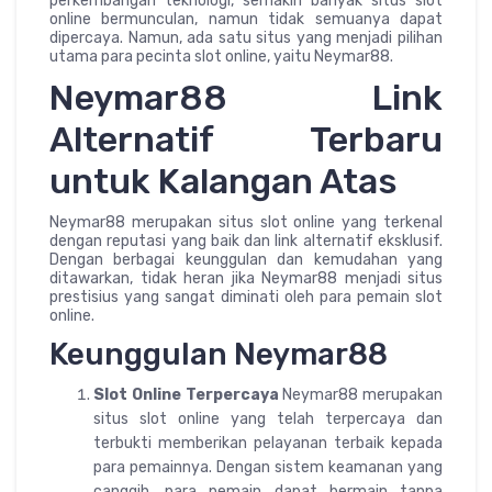
perkembangan teknologi, semakin banyak situs slot
online bermunculan, namun tidak semuanya dapat
dipercaya. Namun, ada satu situs yang menjadi pilihan
utama para pecinta slot online, yaitu Neymar88.
Neymar88 Link
Alternatif Terbaru
untuk Kalangan Atas
Neymar88 merupakan situs slot online yang terkenal
dengan reputasi yang baik dan link alternatif eksklusif.
Dengan berbagai keunggulan dan kemudahan yang
ditawarkan, tidak heran jika Neymar88 menjadi situs
prestisius yang sangat diminati oleh para pemain slot
online.
Keunggulan Neymar88
Slot Online Terpercaya
Neymar88 merupakan
situs slot online yang telah terpercaya dan
terbukti memberikan pelayanan terbaik kepada
para pemainnya. Dengan sistem keamanan yang
canggih, para pemain dapat bermain tanpa