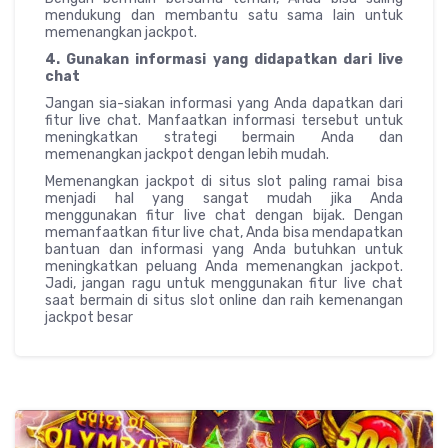
mendukung dan membantu satu sama lain untuk
memenangkan jackpot.
4. Gunakan informasi yang didapatkan dari live
chat
Jangan sia-siakan informasi yang Anda dapatkan dari
fitur live chat. Manfaatkan informasi tersebut untuk
meningkatkan strategi bermain Anda dan
memenangkan jackpot dengan lebih mudah.
Memenangkan jackpot di situs slot paling ramai bisa
menjadi hal yang sangat mudah jika Anda
menggunakan fitur live chat dengan bijak. Dengan
memanfaatkan fitur live chat, Anda bisa mendapatkan
bantuan dan informasi yang Anda butuhkan untuk
meningkatkan peluang Anda memenangkan jackpot.
Jadi, jangan ragu untuk menggunakan fitur live chat
saat bermain di situs slot online dan raih kemenangan
jackpot besar