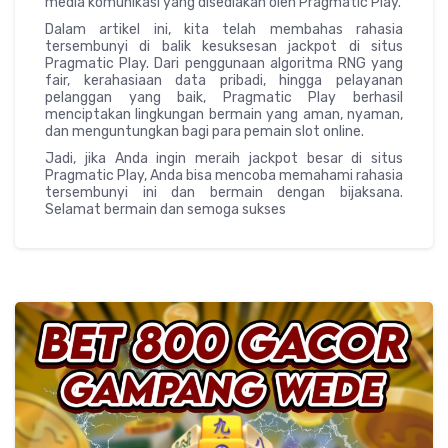
media komunikasi yang disediakan oleh Pragmatic Play.
Dalam artikel ini, kita telah membahas rahasia
tersembunyi di balik kesuksesan jackpot di situs
Pragmatic Play. Dari penggunaan algoritma RNG yang
fair, kerahasiaan data pribadi, hingga pelayanan
pelanggan yang baik, Pragmatic Play berhasil
menciptakan lingkungan bermain yang aman, nyaman,
dan menguntungkan bagi para pemain slot online.
Jadi, jika Anda ingin meraih jackpot besar di situs
Pragmatic Play, Anda bisa mencoba memahami rahasia
tersembunyi ini dan bermain dengan bijaksana.
Selamat bermain dan semoga sukses