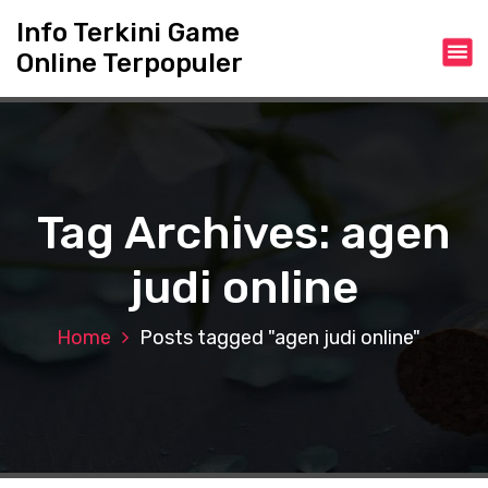
S
Info Terkini Game
k
Online Terpopuler
i
p
t
o
c
o
n
Tag Archives: agen
t
e
judi online
n
t
Home
Posts tagged "agen judi online"