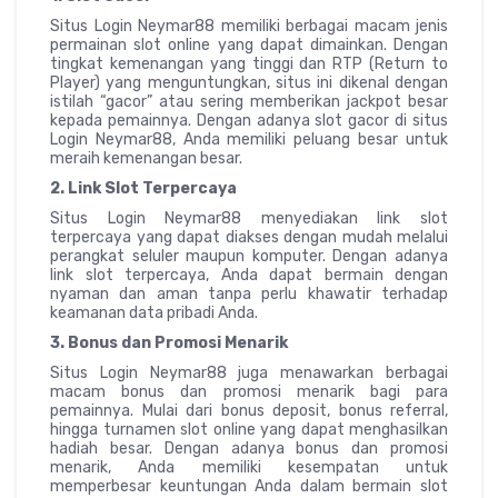
Situs Login Neymar88 memiliki berbagai macam jenis
permainan slot online yang dapat dimainkan. Dengan
tingkat kemenangan yang tinggi dan RTP (Return to
Player) yang menguntungkan, situs ini dikenal dengan
istilah “gacor” atau sering memberikan jackpot besar
kepada pemainnya. Dengan adanya slot gacor di situs
Login Neymar88, Anda memiliki peluang besar untuk
meraih kemenangan besar.
2. Link Slot Terpercaya
Situs Login Neymar88 menyediakan link slot
terpercaya yang dapat diakses dengan mudah melalui
perangkat seluler maupun komputer. Dengan adanya
link slot terpercaya, Anda dapat bermain dengan
nyaman dan aman tanpa perlu khawatir terhadap
keamanan data pribadi Anda.
3. Bonus dan Promosi Menarik
Situs Login Neymar88 juga menawarkan berbagai
macam bonus dan promosi menarik bagi para
pemainnya. Mulai dari bonus deposit, bonus referral,
hingga turnamen slot online yang dapat menghasilkan
hadiah besar. Dengan adanya bonus dan promosi
menarik, Anda memiliki kesempatan untuk
memperbesar keuntungan Anda dalam bermain slot