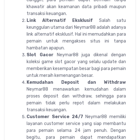
khawatir akan keamanan data pribadi maupun
transaksi keuangan.
Link Alternatif Eksklusif
Salah satu
keunggulan utama dari Neymar88 adalah adanya
link alternatif eksklusif. Hal ini memudahkan para
pemain untuk mengakses situs ini tanpa
hambatan apapun.
Slot Gacor
Neymar88 juga dikenal dengan
koleksi game slot gacor yang selalu update dan
memberikan kesempatan besar bagi para pemain
untuk meraih kemenangan besar.
Kemudahan Deposit dan Withdraw
Neymar88 menawarkan kemudahan dalam
proses deposit dan withdraw, sehingga para
pemain tidak perlu repot dalam melakukan
transaksi keuangan.
Customer Service 24/7
Neymar88 memiliki
layanan customer service yang siap membantu
para pemain selama 24 jam penuh. Dengan
begitu, para pemain dapat mendapatkan