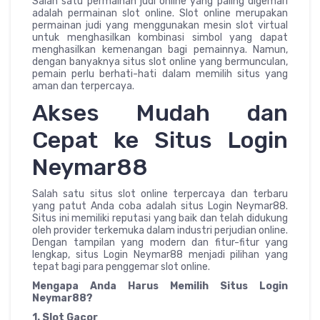
Salah satu permainan judi online yang paling digemari
adalah permainan slot online. Slot online merupakan
permainan judi yang menggunakan mesin slot virtual
untuk menghasilkan kombinasi simbol yang dapat
menghasilkan kemenangan bagi pemainnya. Namun,
dengan banyaknya situs slot online yang bermunculan,
pemain perlu berhati-hati dalam memilih situs yang
aman dan terpercaya.
Akses Mudah dan
Cepat ke Situs Login
Neymar88
Salah satu situs slot online terpercaya dan terbaru
yang patut Anda coba adalah situs Login Neymar88.
Situs ini memiliki reputasi yang baik dan telah didukung
oleh provider terkemuka dalam industri perjudian online.
Dengan tampilan yang modern dan fitur-fitur yang
lengkap, situs Login Neymar88 menjadi pilihan yang
tepat bagi para penggemar slot online.
Mengapa Anda Harus Memilih Situs Login
Neymar88?
1. Slot Gacor