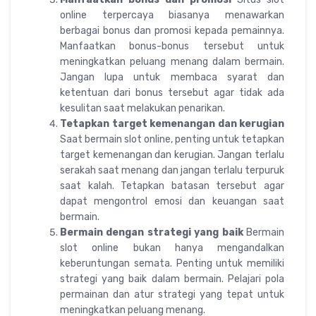
online terpercaya biasanya menawarkan
berbagai bonus dan promosi kepada pemainnya.
Manfaatkan bonus-bonus tersebut untuk
meningkatkan peluang menang dalam bermain.
Jangan lupa untuk membaca syarat dan
ketentuan dari bonus tersebut agar tidak ada
kesulitan saat melakukan penarikan.
Tetapkan target kemenangan dan kerugian
Saat bermain slot online, penting untuk tetapkan
target kemenangan dan kerugian. Jangan terlalu
serakah saat menang dan jangan terlalu terpuruk
saat kalah. Tetapkan batasan tersebut agar
dapat mengontrol emosi dan keuangan saat
bermain.
Bermain dengan strategi yang baik
Bermain
slot online bukan hanya mengandalkan
keberuntungan semata. Penting untuk memiliki
strategi yang baik dalam bermain. Pelajari pola
permainan dan atur strategi yang tepat untuk
meningkatkan peluang menang.