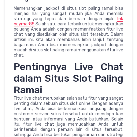
Memenangkan jackpot di situs slot paling ramai bisa
menjadi hal yang sangat mudah jika Anda memiliki
strategi yang tepat dan bermain dengan bijak.
link
neymar88
Salah satu cara terbaik untuk meningkatkan
peluang Anda adalah dengan memanfaatkan fitur live
chat yang disediakan oleh situs slot tersebut. Dalam
artikel ini, kita akan membahas lebih lanjut tentang
bagaimana Anda bisa memenangkan jackpot dengan
mudah di situs slot paling ramai menggunakan fitur live
chat.
Pentingnya Live Chat
dalam Situs Slot Paling
Ramai
Fitur live chat merupakan salah satu fitur yang sangat
penting dalam sebuah situs slot online. Dengan adanya
live chat, Anda bisa berkomunikasi langsung dengan
customer service situs tersebut untuk mendapatkan
bantuan atau informasi yang Anda butuhkan. Selain
itu, fitur live chat juga memudahkan Anda untuk
berinteraksi dengan pemain lain di situs tersebut,
sehingga Anda bisa bertukar pengalaman dan strategi