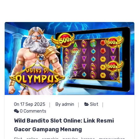
On 17 Sep 2025
By admin
Slot
0 Comments
Wild Bandito Slot Online: Link Resmi
Gacor Gampang Menang