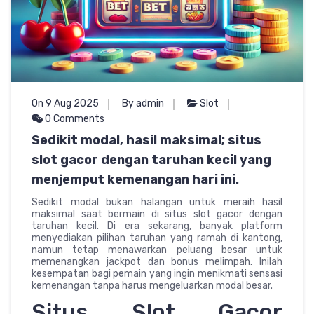
On 9 Aug 2025
By admin
Slot
0 Comments
Sedikit modal, hasil maksimal; situs
slot gacor dengan taruhan kecil yang
menjemput kemenangan hari ini.
Sedikit modal bukan halangan untuk meraih hasil
maksimal saat bermain di situs slot gacor dengan
taruhan kecil. Di era sekarang, banyak platform
menyediakan pilihan taruhan yang ramah di kantong,
namun tetap menawarkan peluang besar untuk
memenangkan jackpot dan bonus melimpah. Inilah
kesempatan bagi pemain yang ingin menikmati sensasi
kemenangan tanpa harus mengeluarkan modal besar.
Situs Slot Gacor