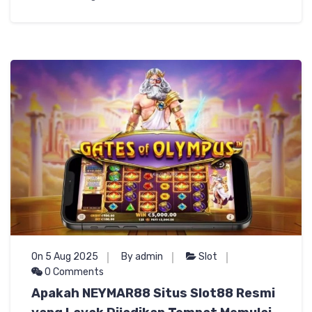
On 5 Aug 2025
By admin
Slot
0 Comments
Apakah NEYMAR88 Situs Slot88 Resmi