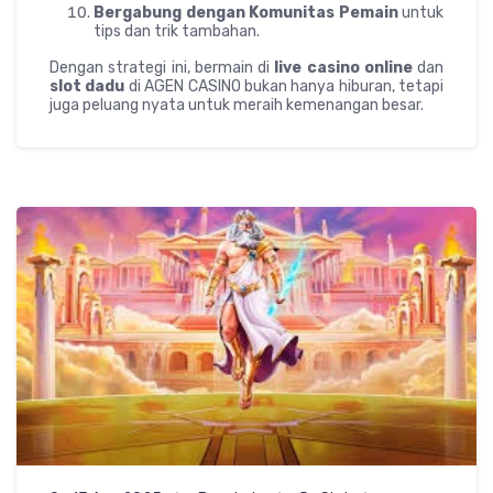
Bergabung dengan Komunitas Pemain
untuk
tips dan trik tambahan.
Dengan strategi ini, bermain di
live casino online
dan
slot dadu
di AGEN CASINO bukan hanya hiburan, tetapi
juga peluang nyata untuk meraih kemenangan besar.