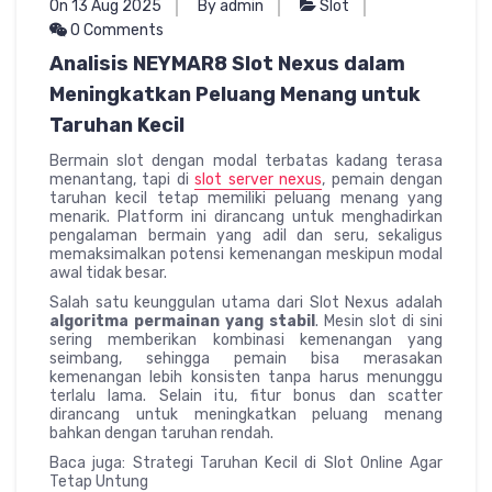
On 13 Aug 2025
By admin
Slot
0 Comments
Analisis NEYMAR8 Slot Nexus dalam
Meningkatkan Peluang Menang untuk
Taruhan Kecil
Bermain slot dengan modal terbatas kadang terasa
menantang, tapi di
slot server nexus
, pemain dengan
taruhan kecil tetap memiliki peluang menang yang
menarik. Platform ini dirancang untuk menghadirkan
pengalaman bermain yang adil dan seru, sekaligus
memaksimalkan potensi kemenangan meskipun modal
awal tidak besar.
Salah satu keunggulan utama dari Slot Nexus adalah
algoritma permainan yang stabil
. Mesin slot di sini
sering memberikan kombinasi kemenangan yang
seimbang, sehingga pemain bisa merasakan
kemenangan lebih konsisten tanpa harus menunggu
terlalu lama. Selain itu, fitur bonus dan scatter
dirancang untuk meningkatkan peluang menang
bahkan dengan taruhan rendah.
Baca juga: Strategi Taruhan Kecil di Slot Online Agar
Tetap Untung