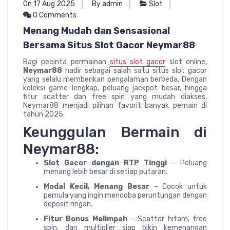
On 17 Aug 2025
By admin
Slot
0 Comments
Menang Mudah dan Sensasional
Bersama Situs Slot Gacor Neymar88
Bagi pecinta permainan
situs slot gacor
slot online,
Neymar88
hadir sebagai salah satu situs slot gacor
yang selalu memberikan pengalaman berbeda. Dengan
koleksi game lengkap, peluang jackpot besar, hingga
fitur scatter dan free spin yang mudah diakses,
Neymar88 menjadi pilihan favorit banyak pemain di
tahun 2025.
Keunggulan Bermain di
Neymar88:
Slot Gacor dengan RTP Tinggi
– Peluang
menang lebih besar di setiap putaran.
Modal Kecil, Menang Besar
– Cocok untuk
pemula yang ingin mencoba peruntungan dengan
deposit ringan.
Fitur Bonus Melimpah
– Scatter hitam, free
spin, dan multiplier siap bikin kemenangan