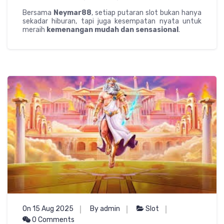
Bersama
Neymar88
, setiap putaran slot bukan hanya
sekadar hiburan, tapi juga kesempatan nyata untuk
meraih
kemenangan mudah dan sensasional
.
On 15 Aug 2025
By admin
Slot
0 Comments