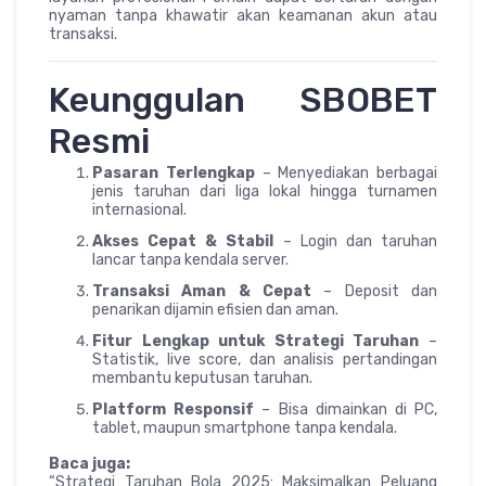
nyaman tanpa khawatir akan keamanan akun atau
transaksi.
Keunggulan SBOBET
Resmi
Pasaran Terlengkap
– Menyediakan berbagai
jenis taruhan dari liga lokal hingga turnamen
internasional.
Akses Cepat & Stabil
– Login dan taruhan
lancar tanpa kendala server.
Transaksi Aman & Cepat
– Deposit dan
penarikan dijamin efisien dan aman.
Fitur Lengkap untuk Strategi Taruhan
–
Statistik, live score, dan analisis pertandingan
membantu keputusan taruhan.
Platform Responsif
– Bisa dimainkan di PC,
tablet, maupun smartphone tanpa kendala.
Baca juga:
“Strategi Taruhan Bola 2025: Maksimalkan Peluang