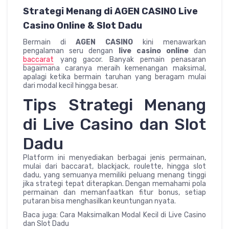
Strategi Menang di AGEN CASINO Live
Casino Online & Slot Dadu
Bermain di
AGEN CASINO
kini menawarkan
pengalaman seru dengan
live casino online
dan
baccarat
yang gacor. Banyak pemain penasaran
bagaimana caranya meraih kemenangan maksimal,
apalagi ketika bermain taruhan yang beragam mulai
dari modal kecil hingga besar.
Tips Strategi Menang
di Live Casino dan Slot
Dadu
Platform ini menyediakan berbagai jenis permainan,
mulai dari baccarat, blackjack, roulette, hingga slot
dadu, yang semuanya memiliki peluang menang tinggi
jika strategi tepat diterapkan. Dengan memahami pola
permainan dan memanfaatkan fitur bonus, setiap
putaran bisa menghasilkan keuntungan nyata.
Baca juga: Cara Maksimalkan Modal Kecil di Live Casino
dan Slot Dadu