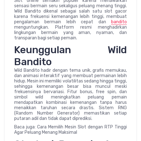
Slot online semakin populer karena menawarkan
sensasi bermain seru sekaligus peluang menang tinggi.
Wild Bandito dikenal sebagai salah satu slot gacor
karena frekuensi kemenangan lebih tinggi, membuat
pengalaman bermain lebih cepat dan
bandito
menguntungkan. Platform resmi menghadirkan
lingkungan bermain yang aman, nyaman, dan
transparan bagi setiap pemain.
Keunggulan Wild
Bandito
Wild Bandito hadir dengan tema unik, grafis memukau,
dan animasi interaktif yang membuat permainan lebih
hidup. Mesin ini memiliki volatilitas sedang hingga tinggi,
sehingga kemenangan besar bisa muncul meski
frekuensinya bervariasi. Fitur bonus, free spin, dan
simbol wild meningkatkan peluang pemain
mendapatkan kombinasi kemenangan tanpa harus
menaikkan taruhan secara drastis. Sistem RNG
(Random Number Generator) memastikan setiap
putaran adil dan tidak dapat diprediksi.
Baca juga: Cara Memilih Mesin Slot dengan RTP Tinggi
Agar Peluang Menang Maksimal