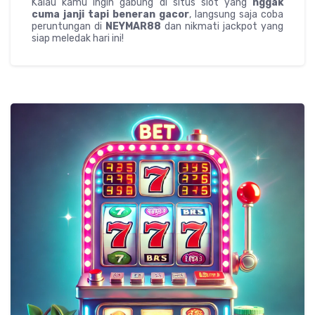
Kalau kamu ingin gabung di situs slot yang
nggak
cuma janji tapi beneran gacor
, langsung saja coba
peruntungan di
NEYMAR88
dan nikmati jackpot yang
siap meledak hari ini!