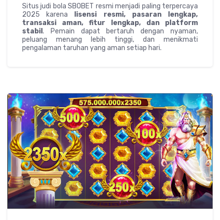
Situs judi bola SBOBET resmi menjadi paling terpercaya
2025 karena
lisensi resmi, pasaran lengkap,
transaksi aman, fitur lengkap, dan platform
stabil
. Pemain dapat bertaruh dengan nyaman,
peluang menang lebih tinggi, dan menikmati
pengalaman taruhan yang aman setiap hari.