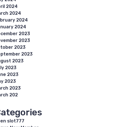
ril 2024
rch 2024
bruary 2024
nuary 2024
ecember 2023
ovember 2023
tober 2023
eptember 2023
gust 2023
ly 2023
ne 2023
y 2023
rch 2023
rch 202
ategories
en slot777