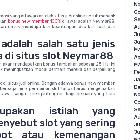
N
Oc
osi yang ditawarkan oleh situs judi online untuk menarik
S
rkan
bonus new member 100%
di awal adalah Neymar88.
tan untuk mendapatkan keuntungan dua kali lipat dari
Au
Ju
adalah salah satu jenis
Ju
Ma
 di situs slot Neymar88
Ap
n akan mendapatkan bonus tambahan sebesar 25. Hal ini
Ma
tuk meningkatkan modal bermain mereka dan berpeluang
Fe
Ja
k di situs judi online. Dengan adanya bonus new member,
D
erbagai jenis permainan slot tanpa harus mengeluarkan
 awal sangat menguntungkan bagi pemain yang baru
N
Oc
upakan istilah yang
S
Au
nyebut slot yang sering
Ju
pot atau kemenangan
Ju
Ma