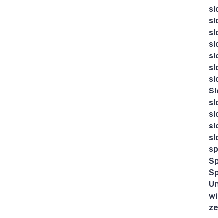
sl
sl
sl
sl
sl
sl
sl
Sl
sl
sl
sl
sl
s
Sp
S
Un
wi
ze