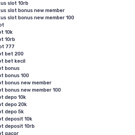
tus slot 10rb
tus slot bonus new member
tus slot bonus new member 100
ot
ot 10k
ot 10rb
ot 777
ot bet 200
ot bet kecil
ot bonus
ot bonus 100
ot bonus new member
ot bonus new member 100
ot depo 10k
ot depo 20k
ot depo 5k
ot deposit 10k
ot deposit 10rb
ot gacor