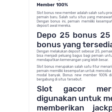
Member 100%
Slot bonus new member adalah salah satu prom
pemain baru. Salah satu situs yang menawa
Dengan bonus ini, pemain memiliki kesempa
deposit awal mereka.
Depo 25 bonus 25 
bonus yang tersedia
Dengan melakukan deposit sebesar 25, pemai
bisa menjadi peluang bagus bagi pemain un
mendapatkan kemenangan yang lebih besar.
Slot bonus merupakan salah satu fitur menari
pemain memiliki kesempatan untuk mencoba b
modal banyak. Bonus new member 100% di
bergabung di situs tersebut.
Slot gacor mer
digunakan untuk me
memberikan jack