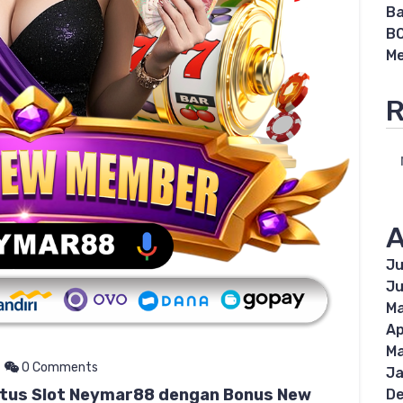
Ba
BO
Me
R
A
Ju
Ju
Ma
Ap
Ma
0 Comments
Ja
itus Slot Neymar88 dengan Bonus New
D