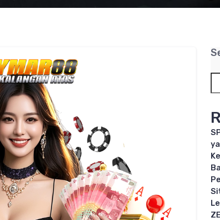
S
R
SP
ya
Ke
Ba
Pe
Si
Le
ZE