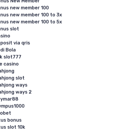
onus New Member
nus new member 100
nus new member 100 to 3x
nus new member 100 to 5x
nus slot
sino
posit via qris
di Bola
nk slot777
ve casino
ahjong
hjong slot
hjong ways
hjong ways 2
eymar88
ympus1000
obet
tus bonus
tus slot 10k