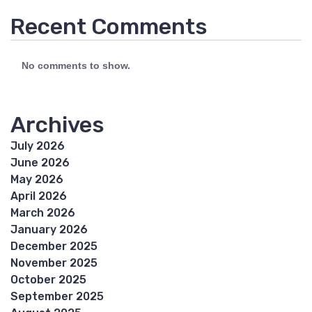
Recent Comments
No comments to show.
Archives
July 2026
June 2026
May 2026
April 2026
March 2026
January 2026
December 2025
November 2025
October 2025
September 2025