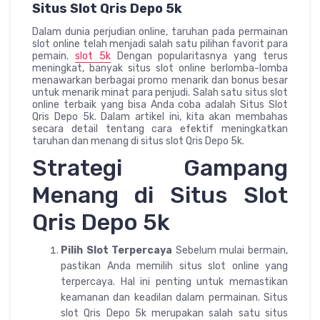
Situs Slot Qris Depo 5k
Dalam dunia perjudian online, taruhan pada permainan
slot online telah menjadi salah satu pilihan favorit para
pemain.
slot 5k
Dengan popularitasnya yang terus
meningkat, banyak situs slot online berlomba-lomba
menawarkan berbagai promo menarik dan bonus besar
untuk menarik minat para penjudi. Salah satu situs slot
online terbaik yang bisa Anda coba adalah Situs Slot
Qris Depo 5k. Dalam artikel ini, kita akan membahas
secara detail tentang cara efektif meningkatkan
taruhan dan menang di situs slot Qris Depo 5k.
Strategi Gampang
Menang di Situs Slot
Qris Depo 5k
Pilih Slot Terpercaya
Sebelum mulai bermain,
pastikan Anda memilih situs slot online yang
terpercaya. Hal ini penting untuk memastikan
keamanan dan keadilan dalam permainan. Situs
slot Qris Depo 5k merupakan salah satu situs