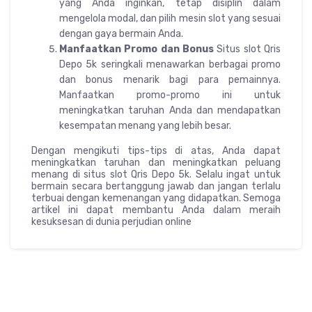
yang Anda inginkan, tetap disiplin dalam
mengelola modal, dan pilih mesin slot yang sesuai
dengan gaya bermain Anda.
Manfaatkan Promo dan Bonus
Situs slot Qris
Depo 5k seringkali menawarkan berbagai promo
dan bonus menarik bagi para pemainnya.
Manfaatkan promo-promo ini untuk
meningkatkan taruhan Anda dan mendapatkan
kesempatan menang yang lebih besar.
Dengan mengikuti tips-tips di atas, Anda dapat
meningkatkan taruhan dan meningkatkan peluang
menang di situs slot Qris Depo 5k. Selalu ingat untuk
bermain secara bertanggung jawab dan jangan terlalu
terbuai dengan kemenangan yang didapatkan. Semoga
artikel ini dapat membantu Anda dalam meraih
kesuksesan di dunia perjudian online