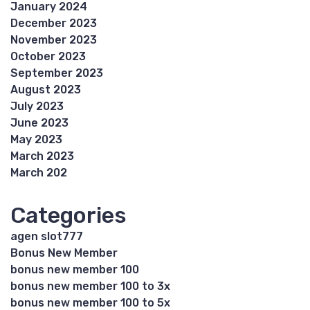
January 2024
December 2023
November 2023
October 2023
September 2023
August 2023
July 2023
June 2023
May 2023
March 2023
March 202
Categories
agen slot777
Bonus New Member
bonus new member 100
bonus new member 100 to 3x
bonus new member 100 to 5x