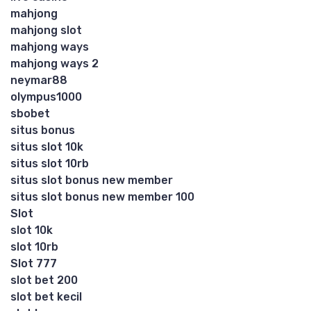
mahjong
mahjong slot
mahjong ways
mahjong ways 2
neymar88
olympus1000
sbobet
situs bonus
situs slot 10k
situs slot 10rb
situs slot bonus new member
situs slot bonus new member 100
Slot
slot 10k
slot 10rb
Slot 777
slot bet 200
slot bet kecil