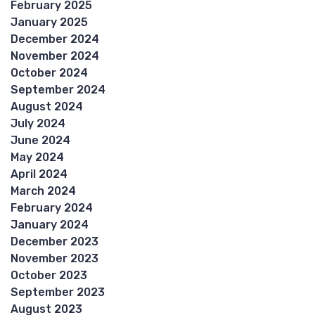
February 2025
January 2025
December 2024
November 2024
October 2024
September 2024
August 2024
July 2024
June 2024
May 2024
April 2024
March 2024
February 2024
January 2024
December 2023
November 2023
October 2023
September 2023
August 2023