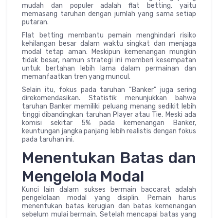
mudah dan populer adalah flat betting, yaitu
memasang taruhan dengan jumlah yang sama setiap
putaran.
Flat betting membantu pemain menghindari risiko
kehilangan besar dalam waktu singkat dan menjaga
modal tetap aman. Meskipun kemenangan mungkin
tidak besar, namun strategi ini memberi kesempatan
untuk bertahan lebih lama dalam permainan dan
memanfaatkan tren yang muncul.
Selain itu, fokus pada taruhan “Banker” juga sering
direkomendasikan. Statistik menunjukkan bahwa
taruhan Banker memiliki peluang menang sedikit lebih
tinggi dibandingkan taruhan Player atau Tie. Meski ada
komisi sekitar 5% pada kemenangan Banker,
keuntungan jangka panjang lebih realistis dengan fokus
pada taruhan ini.
Menentukan Batas dan
Mengelola Modal
Kunci lain dalam sukses bermain baccarat adalah
pengelolaan modal yang disiplin. Pemain harus
menentukan batas kerugian dan batas kemenangan
sebelum mulai bermain. Setelah mencapai batas yang