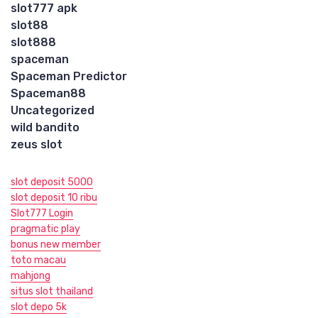
slot777 apk
slot88
slot888
spaceman
Spaceman Predictor
Spaceman88
Uncategorized
wild bandito
zeus slot
slot deposit 5000
slot deposit 10 ribu
Slot777 Login
pragmatic play
bonus new member
toto macau
mahjong
situs slot thailand
slot depo 5k