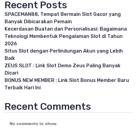
Recent Posts
SPACEMAN88, Tempat Bermain Slot Gacor yang
Banyak Dibicarakan Pemain
Kecerdasan Buatan dan Personalisasi: Bagaimana
Teknologi Membentuk Pengalaman Slot di Tahun
2026
Situs Slot dengan Perlindungan Akun yang Lebih
Baik
ZEUS SLOT : Link Slot Demo Zeus Paling Banyak
Dicari
BONUS NEW MEMBER : Link Slot Bonus Member Baru
Terbaik Hari Ini
Recent Comments
No comments to show.