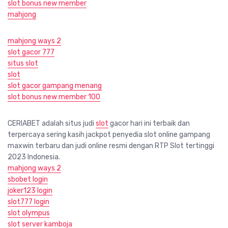
slot bonus new member
mahjong
mahjong ways 2
slot gacor 777
situs slot
slot
slot gacor gampang menang
slot bonus new member 100
CERIABET adalah situs judi
slot
gacor hari ini terbaik dan
terpercaya sering kasih jackpot penyedia slot online gampang
maxwin terbaru dan judi online resmi dengan RTP Slot tertinggi
2023 Indonesia.
mahjong ways 2
sbobet login
joker123 login
slot777 login
slot olympus
slot server kamboja