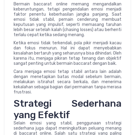
Bermain baccarat online memang mengandalkan
keberuntungan, tetapi pengendalian emosi menjadi
faktor penentu keberhasilan jangka panjang. Saat
emosi tidak stabil, pemain cenderung membuat
keputusan yang impulsif, seperti memasang taruhan
lebih besar setelah kalah (chasing losses) atau berhenti
terlalu cepat ketika sedang menang.
Ketika emosi tidak terkendali, pola pikir menjadi kacau
dan fokus menurun. Hal ini dapat menyebabkan
kesalahan bertaruh yang seharusnya bisa dihindari. Oleh
karena itu, menjaga pikiran tetap tenang dan objektif
sangat penting untuk bermain baccarat dengan baik.
Cara menjaga emosi tetap stabil antara lain adalah
dengan menetapkan batas modal sebelum bermain,
melakukan istirahat secara berkala, dan menerima
kekalahan sebagai bagian dari permainan tanpa merasa
frustrasi.
Strategi Sederhana
yang Efektif
Selain emosi yang stabil, penggunaan strategi
sederhana juga dapat meningkatkan peluang menang
di baccarat online. Salah satu strategi yang paling