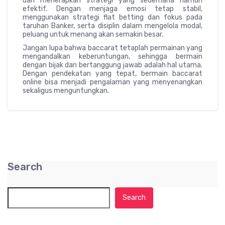
dan menerapkan strategi yang sederhana namun
efektif. Dengan menjaga emosi tetap stabil,
menggunakan strategi flat betting dan fokus pada
taruhan Banker, serta disiplin dalam mengelola modal,
peluang untuk menang akan semakin besar.
Jangan lupa bahwa baccarat tetaplah permainan yang
mengandalkan keberuntungan, sehingga bermain
dengan bijak dan bertanggung jawab adalah hal utama.
Dengan pendekatan yang tepat, bermain baccarat
online bisa menjadi pengalaman yang menyenangkan
sekaligus menguntungkan.
Search
Search