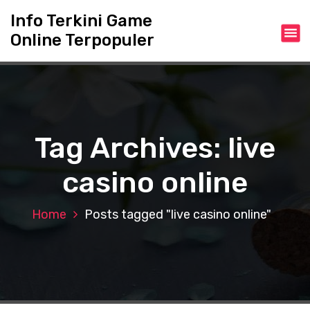
S
Info Terkini Game
k
Online Terpopuler
i
p
t
o
c
o
n
Tag Archives: live
t
e
casino online
n
t
Home
Posts tagged "live casino online"