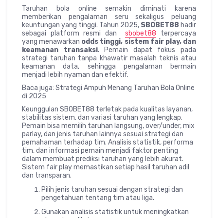
Taruhan bola online semakin diminati karena
memberikan pengalaman seru sekaligus peluang
keuntungan yang tinggi. Tahun 2025,
SBOBET88
hadir
sebagai platform resmi dan
sbobet88
terpercaya
yang menawarkan
odds tinggi, sistem fair play, dan
keamanan transaksi
. Pemain dapat fokus pada
strategi taruhan tanpa khawatir masalah teknis atau
keamanan data, sehingga pengalaman bermain
menjadi lebih nyaman dan efektif.
Baca juga: Strategi Ampuh Menang Taruhan Bola Online
di 2025
Keunggulan SBOBET88 terletak pada kualitas layanan,
stabilitas sistem, dan variasi taruhan yang lengkap.
Pemain bisa memilih taruhan langsung, over/under, mix
parlay, dan jenis taruhan lainnya sesuai strategi dan
pemahaman terhadap tim. Analisis statistik, performa
tim, dan informasi pemain menjadi faktor penting
dalam membuat prediksi taruhan yang lebih akurat.
Sistem fair play memastikan setiap hasil taruhan adil
dan transparan.
Pilih jenis taruhan sesuai dengan strategi dan
pengetahuan tentang tim atau liga.
Gunakan analisis statistik untuk meningkatkan