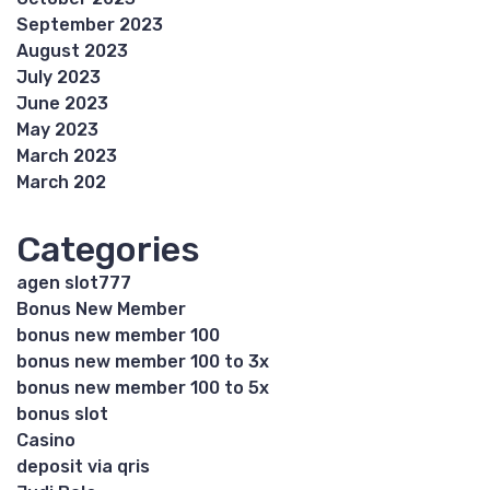
September 2023
August 2023
July 2023
June 2023
May 2023
March 2023
March 202
Categories
agen slot777
Bonus New Member
bonus new member 100
bonus new member 100 to 3x
bonus new member 100 to 5x
bonus slot
Casino
deposit via qris