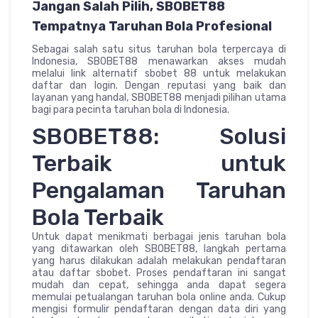
Jangan Salah Pilih, SBOBET88
Tempatnya Taruhan Bola Profesional
Sebagai salah satu situs taruhan bola terpercaya di
Indonesia, SBOBET88 menawarkan akses mudah
melalui link alternatif sbobet 88 untuk melakukan
daftar dan login. Dengan reputasi yang baik dan
layanan yang handal, SBOBET88 menjadi pilihan utama
bagi para pecinta taruhan bola di Indonesia.
SBOBET88: Solusi
Terbaik untuk
Pengalaman Taruhan
Bola Terbaik
Untuk dapat menikmati berbagai jenis taruhan bola
yang ditawarkan oleh SBOBET88, langkah pertama
yang harus dilakukan adalah melakukan pendaftaran
atau daftar sbobet. Proses pendaftaran ini sangat
mudah dan cepat, sehingga anda dapat segera
memulai petualangan taruhan bola online anda. Cukup
mengisi formulir pendaftaran dengan data diri yang