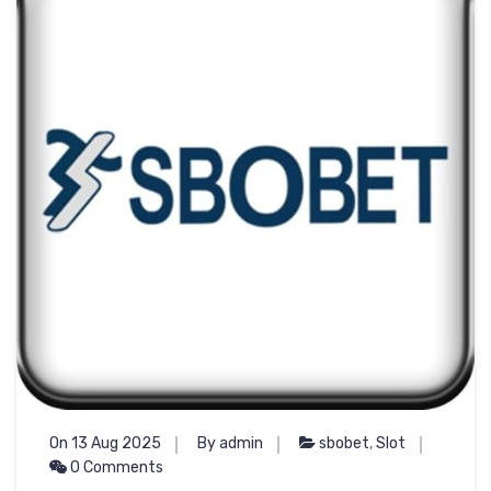
On 13 Aug 2025
By admin
sbobet
,
Slot
0 Comments