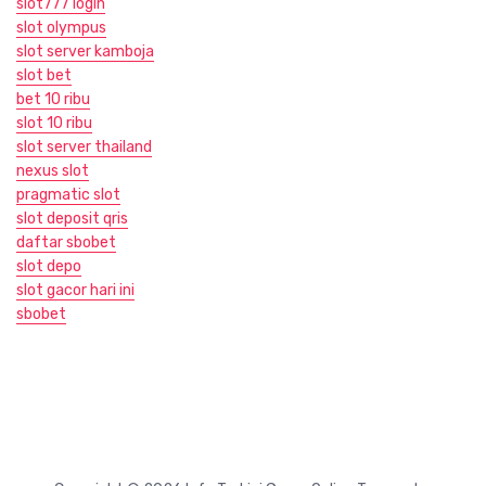
slot777 login
slot olympus
slot server kamboja
slot bet
bet 10 ribu
slot 10 ribu
slot server thailand
nexus slot
pragmatic slot
slot deposit qris
daftar sbobet
slot depo
slot gacor hari ini
sbobet