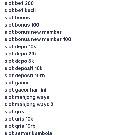
slot bet 200
slot bet kecil
slot bonus
slot bonus 100
slot bonus new member
slot bonus new member 100
slot depo 10k
slot depo 20k
slot depo 5k
slot deposit 10k
slot deposit 10rb
slot gacor
slot gacor hari ini
slot mahjong ways
slot mahjong ways 2
slot qris
slot qris 10k
slot qris 10rb
slot server kamboja