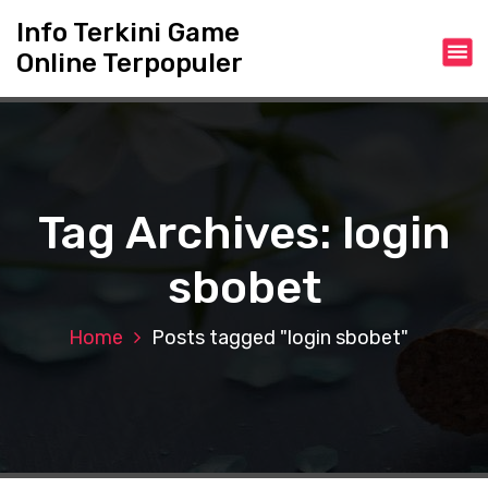
S
Info Terkini Game
k
Online Terpopuler
i
p
t
o
c
o
n
Tag Archives: login
t
e
sbobet
n
t
Home
Posts tagged "login sbobet"