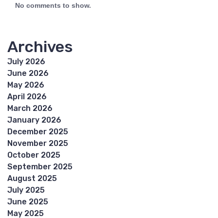
No comments to show.
Archives
July 2026
June 2026
May 2026
April 2026
March 2026
January 2026
December 2025
November 2025
October 2025
September 2025
August 2025
July 2025
June 2025
May 2025