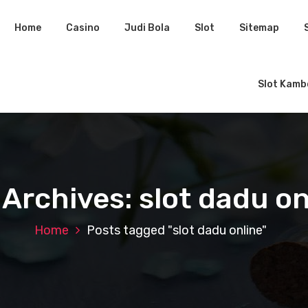
Home
Casino
Judi Bola
Slot
Sitemap
Slot Kamb
 Archives: slot dadu on
Home
Posts tagged "slot dadu online"