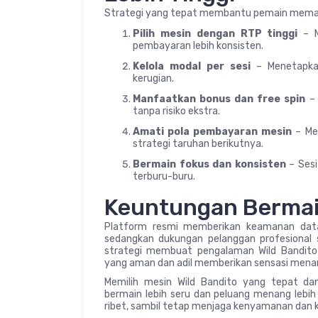
Strategi yang tepat membantu pemain mema
Pilih mesin dengan RTP tinggi
– M
pembayaran lebih konsisten.
Kelola modal per sesi
– Menetapkan
kerugian.
Manfaatkan bonus dan free spin
– 
tanpa risiko ekstra.
Amati pola pembayaran mesin
– Me
strategi taruhan berikutnya.
Bermain fokus dan konsisten
– Sesi
terburu-buru.
Keuntungan Bermain
Platform resmi memberikan keamanan data 
sedangkan dukungan pelanggan profesional
strategi membuat pengalaman Wild Bandito
yang aman dan adil memberikan sensasi menan
Memilih mesin Wild Bandito yang tepat d
bermain lebih seru dan peluang menang lebi
ribet, sambil tetap menjaga kenyamanan dan