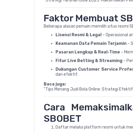
“Strategi Taruhan Bola 2025: Maksimalkan Pel
Faktor Membuat SB
Beberapa alasan pemain memilih situs resmi 
Lisensi Resmi & Legal
– Operasional am
Keamanan Data Pemain Terjamin
– S
Pasaran Lengkap & Real-Time
– Memb
Fitur Live Betting & Streaming
– Pen
Dukungan Customer Service Profes
dan efektif.
Baca juga:
“Tips Menang Judi Bola Online: Strategi Efekti
Cara Memaksimalk
SBOBET
Daftar melalui platform resmi untuk m