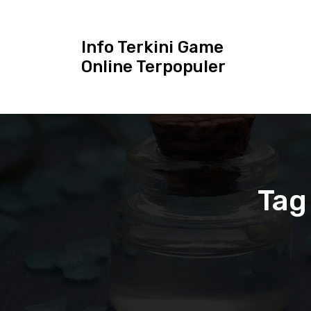
S
k
i
Info Terkini Game
p
Online Terpopuler
t
o
c
o
n
t
e
n
Tag
t