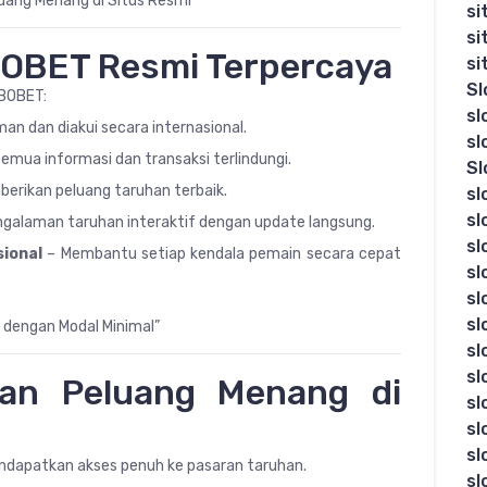
uang Menang di Situs Resmi”
si
si
OBET Resmi Terpercaya
si
Sl
SBOBET:
sl
an dan diakui secara internasional.
sl
emua informasi dan transaksi terlindungi.
Sl
erikan peluang taruhan terbaik.
sl
sl
galaman taruhan interaktif dengan update langsung.
sl
ional
– Membantu setiap kendala pemain secara cepat
sl
sl
sl
f dengan Modal Minimal”
sl
sl
an Peluang Menang di
sl
sl
sl
endapatkan akses penuh ke pasaran taruhan.
sl