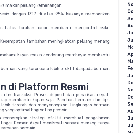
N
ksimalkan peluang kemenangan:
Oc
esin dengan RTP di atas 95% biasanya memberikan
S
Au
 batas taruhan harian membantu mengontrol risiko
Ju
Ju
Kesempatan tambahan meningkatkan peluang menang
Ma
Ap
mahami kapan mesin cenderung membayar membantu
Ma
Fe
 bermain yang terencana lebih efektif daripada bermain
Ja
D
 di Platform Resmi
N
dan transaksi. Proses deposit dan penarikan cepat,
Oc
 siap membantu kapan saja. Panduan bermain dan tips
S
 lebih terarah dan menyenangkan. Lingkungan bermain
g yang optimal bagi setiap pemain.
Au
an menerapkan strategi efektif membuat pengalaman
Ju
h tinggi. Pemain dapat menikmati sensasi menang tanpa
Ju
 keamanan bermain.
Ma