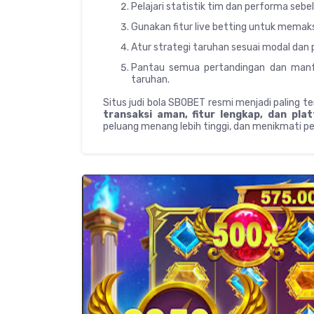
Pelajari statistik tim dan performa se
Gunakan fitur live betting untuk memak
Atur strategi taruhan sesuai modal dan 
Pantau semua pertandingan dan man
taruhan.
Situs judi bola SBOBET resmi menjadi paling 
transaksi aman, fitur lengkap, dan plat
peluang menang lebih tinggi, dan menikmati p