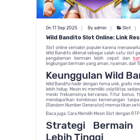
On 17 Sep 2025
By admin
Slot
Wild Bandito Slot Online: Link 
Slot online semakin populer karena menawarka
Wild Bandito dikenal sebagai salah satu slot
pengalaman bermain lebih cepat dan
ban
lingkungan bermain yang aman, nyaman, dan tr
Keunggulan Wild Ba
Wild Bandito hadir dengan tema unik, grafis 
lebih hidup. Mesin ini memiliki volatilitas se
meski frekuensinya bervariasi. Fitur bonus, 
mendapatkan kombinasi kemenangan tanpa 
(Random Number Generator) memastikan setiap 
Baca juga: Cara Memilih Mesin Slot dengan RT
Strategi Bermain
Lebih Tinggi