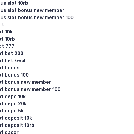
tus slot 10rb
tus slot bonus new member
tus slot bonus new member 100
ot
ot 10k
ot 10rb
ot 777
ot bet 200
ot bet kecil
ot bonus
ot bonus 100
ot bonus new member
ot bonus new member 100
ot depo 10k
ot depo 20k
ot depo 5k
ot deposit 10k
ot deposit 10rb
ot gacor