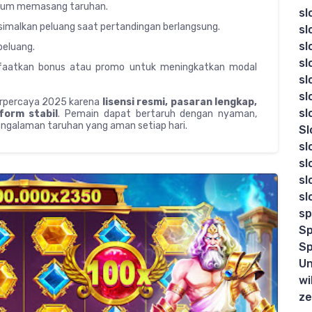
belum memasang taruhan.
sl
simalkan peluang saat pertandingan berlangsung.
sl
sl
peluang.
sl
faatkan bonus atau promo untuk meningkatkan modal
sl
sl
terpercaya 2025 karena
lisensi resmi, pasaran lengkap,
sl
form stabil
. Pemain dapat bertaruh dengan nyaman,
engalaman taruhan yang aman setiap hari.
Sl
sl
sl
sl
sl
s
Sp
S
Un
wi
ze