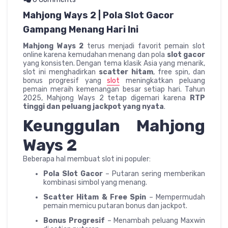
Mahjong Ways 2 | Pola Slot Gacor
Gampang Menang Hari Ini
Mahjong Ways 2
terus menjadi favorit pemain slot
online karena kemudahan menang dan pola
slot gacor
yang konsisten. Dengan tema klasik Asia yang menarik,
slot ini menghadirkan
scatter hitam
, free spin, dan
bonus progresif yang
slot
meningkatkan peluang
pemain meraih kemenangan besar setiap hari. Tahun
2025, Mahjong Ways 2 tetap digemari karena
RTP
tinggi dan peluang jackpot yang nyata
.
Keunggulan Mahjong
Ways 2
Beberapa hal membuat slot ini populer:
Pola Slot Gacor
– Putaran sering memberikan
kombinasi simbol yang menang.
Scatter Hitam & Free Spin
– Mempermudah
pemain memicu putaran bonus dan jackpot.
Bonus Progresif
– Menambah peluang Maxwin