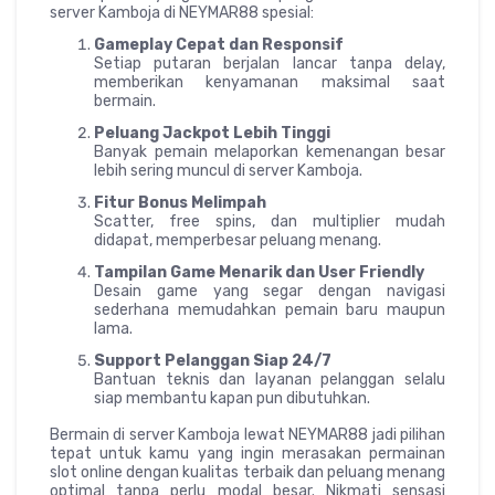
server Kamboja di NEYMAR88 spesial:
Gameplay Cepat dan Responsif
Setiap putaran berjalan lancar tanpa delay,
memberikan kenyamanan maksimal saat
bermain.
Peluang Jackpot Lebih Tinggi
Banyak pemain melaporkan kemenangan besar
lebih sering muncul di server Kamboja.
Fitur Bonus Melimpah
Scatter, free spins, dan multiplier mudah
didapat, memperbesar peluang menang.
Tampilan Game Menarik dan User Friendly
Desain game yang segar dengan navigasi
sederhana memudahkan pemain baru maupun
lama.
Support Pelanggan Siap 24/7
Bantuan teknis dan layanan pelanggan selalu
siap membantu kapan pun dibutuhkan.
Bermain di server Kamboja lewat NEYMAR88 jadi pilihan
tepat untuk kamu yang ingin merasakan permainan
slot online dengan kualitas terbaik dan peluang menang
optimal tanpa perlu modal besar. Nikmati sensasi