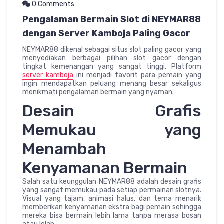
0 Comments
Pengalaman Bermain Slot di NEYMAR88
dengan Server Kamboja Paling Gacor
NEYMAR88 dikenal sebagai situs slot paling gacor yang
menyediakan berbagai pilihan slot gacor dengan
tingkat kemenangan yang sangat tinggi. Platform
server kamboja
ini menjadi favorit para pemain yang
ingin mendapatkan peluang menang besar sekaligus
menikmati pengalaman bermain yang nyaman.
Desain Grafis
Memukau yang
Menambah
Kenyamanan Bermain
Salah satu keunggulan NEYMAR88 adalah desain grafis
yang sangat memukau pada setiap permainan slotnya.
Visual yang tajam, animasi halus, dan tema menarik
memberikan kenyamanan ekstra bagi pemain sehingga
mereka bisa bermain lebih lama tanpa merasa bosan