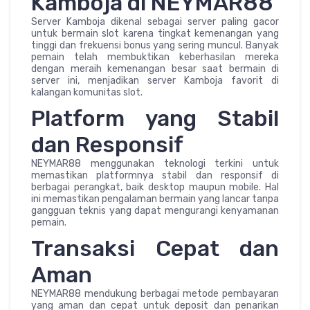
Kamboja di NEYMAR88
Server Kamboja dikenal sebagai server paling gacor
untuk bermain slot karena tingkat kemenangan yang
tinggi dan frekuensi bonus yang sering muncul. Banyak
pemain telah membuktikan keberhasilan mereka
dengan meraih kemenangan besar saat bermain di
server ini, menjadikan server Kamboja favorit di
kalangan komunitas slot.
Platform yang Stabil
dan Responsif
NEYMAR88 menggunakan teknologi terkini untuk
memastikan platformnya stabil dan responsif di
berbagai perangkat, baik desktop maupun mobile. Hal
ini memastikan pengalaman bermain yang lancar tanpa
gangguan teknis yang dapat mengurangi kenyamanan
pemain.
Transaksi Cepat dan
Aman
NEYMAR88 mendukung berbagai metode pembayaran
yang aman dan cepat untuk deposit dan penarikan