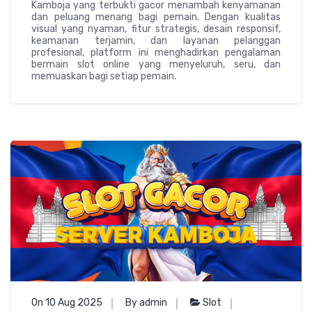
Kamboja yang terbukti gacor menambah kenyamanan
dan peluang menang bagi pemain. Dengan kualitas
visual yang nyaman, fitur strategis, desain responsif,
keamanan terjamin, dan layanan pelanggan
profesional, platform ini menghadirkan pengalaman
bermain slot online yang menyeluruh, seru, dan
memuaskan bagi setiap pemain.
On 10 Aug 2025
By admin
Slot