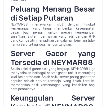
atau lelah.
Peluang Menang Besar
di Setiap Putaran
NEYMAR88 menawarkan slot dengan tingkat
kemenangan yang tinggi, memberikan kesempatan
besar bagi pemain untuk meraih kemenangan
signifikan. Sistem permainan yang adil dengan RTP
yang kompetitif menjadikan pengalaman bermain tidak
hanya seru tetapi juga menguntungkan.
Server Gacor yang
Tersedia di NEYMAR88
Selain koleksi game slot yang lengkap, NEYMAR88 juga
menyediakan berbagai server gacor untuk menunjang
kualitas permainan. Salah satu server paling gacor dan
populer adalah server Kamboja, yang telah terbukti
memberikan hasil kemenangan yang konsisten bagi
para pemainnya.
Keunggulan Server