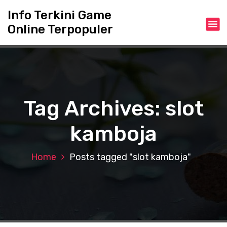
S
Info Terkini Game
k
Online Terpopuler
i
p
t
o
c
o
n
Tag Archives: slot
t
e
kamboja
n
t
Home
Posts tagged "slot kamboja"