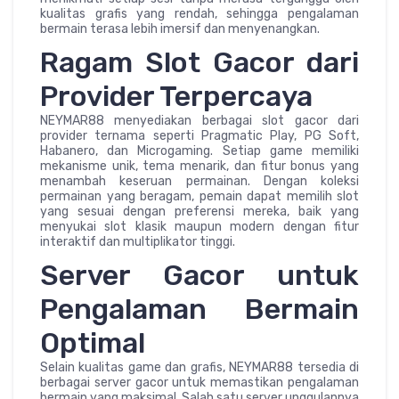
kualitas grafis yang rendah, sehingga pengalaman
bermain terasa lebih imersif dan menyenangkan.
Ragam Slot Gacor dari
Provider Terpercaya
NEYMAR88 menyediakan berbagai slot gacor dari
provider ternama seperti Pragmatic Play, PG Soft,
Habanero, dan Microgaming. Setiap game memiliki
mekanisme unik, tema menarik, dan fitur bonus yang
menambah keseruan permainan. Dengan koleksi
permainan yang beragam, pemain dapat memilih slot
yang sesuai dengan preferensi mereka, baik yang
menyukai slot klasik maupun modern dengan fitur
interaktif dan multiplikator tinggi.
Server Gacor untuk
Pengalaman Bermain
Optimal
Selain kualitas game dan grafis, NEYMAR88 tersedia di
berbagai server gacor untuk memastikan pengalaman
bermain yang maksimal. Salah satu server unggulannya