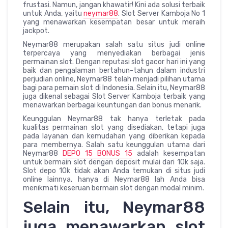
frustasi. Namun, jangan khawatir! Kini ada solusi terbaik
untuk Anda, yaitu
neymar88
. Slot Server Kamboja No 1
yang menawarkan kesempatan besar untuk meraih
jackpot.
Neymar88 merupakan salah satu situs judi online
terpercaya yang menyediakan berbagai jenis
permainan slot. Dengan reputasi slot gacor hari ini yang
baik dan pengalaman bertahun-tahun dalam industri
perjudian online, Neymar88 telah menjadi pilihan utama
bagi para pemain slot di Indonesia. Selain itu, Neymar88
juga dikenal sebagai Slot Server Kamboja terbaik yang
menawarkan berbagai keuntungan dan bonus menarik.
Keunggulan Neymar88 tak hanya terletak pada
kualitas permainan slot yang disediakan, tetapi juga
pada layanan dan kemudahan yang diberikan kepada
para membernya. Salah satu keunggulan utama dari
Neymar88
DEPO 15 BONUS 15
adalah kesempatan
untuk bermain slot dengan deposit mulai dari 10k saja.
Slot depo 10k tidak akan Anda temukan di situs judi
online lainnya, hanya di Neymar88 lah Anda bisa
menikmati keseruan bermain slot dengan modal minim.
Selain itu, Neymar88
juga menawarkan slot