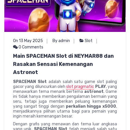
On 13 May 2025
By admin
Slot
0 Comments
Main SPACEMAN Slot di NEYMAR88 dan
Rasakan Sensasi Kemenangan
Astronot
SPACEMAN Slot
adalah salah satu game slot paling
gacor yang diluncurkan oleh
slot pragmatic
PLAY
, yang
menawarkan tema menarik bertema
astronot
. Game
ini tidak hanya memberikan pengalaman bermain yang
seru, tetapi juga memberikan peluang kemenangan
yang sangat tinggi dengan
perkalian hingga x5000
,
menjadikannya pilihan utama bagi para pemain yang
ingin meraih kemenangan besar.
Dengan grafis yang menawan dan tema luar angkasa
yang unik,
SPACEMAN Slot
telah menjadi salah satu