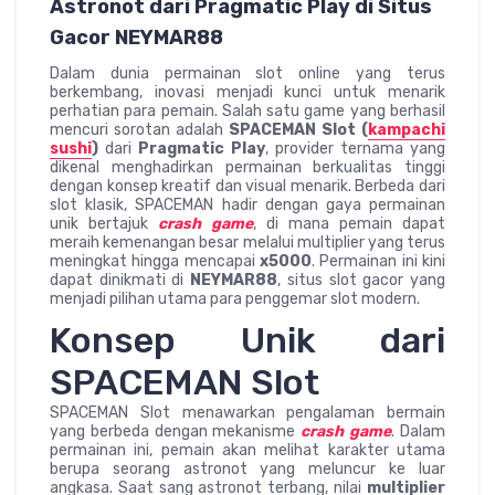
Astronot dari Pragmatic Play di Situs
Gacor NEYMAR88
Dalam dunia permainan slot online yang terus
berkembang, inovasi menjadi kunci untuk menarik
perhatian para pemain. Salah satu game yang berhasil
mencuri sorotan adalah
SPACEMAN Slot (
kampachi
sushi
)
dari
Pragmatic Play
, provider ternama yang
dikenal menghadirkan permainan berkualitas tinggi
dengan konsep kreatif dan visual menarik. Berbeda dari
slot klasik, SPACEMAN hadir dengan gaya permainan
unik bertajuk
crash game
, di mana pemain dapat
meraih kemenangan besar melalui multiplier yang terus
meningkat hingga mencapai
x5000
. Permainan ini kini
dapat dinikmati di
NEYMAR88
, situs slot gacor yang
menjadi pilihan utama para penggemar slot modern.
Konsep Unik dari
SPACEMAN Slot
SPACEMAN Slot menawarkan pengalaman bermain
yang berbeda dengan mekanisme
crash game
. Dalam
permainan ini, pemain akan melihat karakter utama
berupa seorang astronot yang meluncur ke luar
angkasa. Saat sang astronot terbang, nilai
multiplier