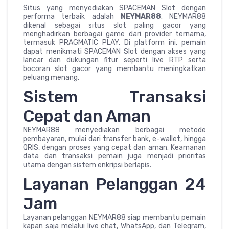
Situs yang menyediakan SPACEMAN Slot dengan
performa terbaik adalah
NEYMAR88
. NEYMAR88
dikenal sebagai situs slot paling gacor yang
menghadirkan berbagai game dari provider ternama,
termasuk PRAGMATIC PLAY. Di platform ini, pemain
dapat menikmati SPACEMAN Slot dengan akses yang
lancar dan dukungan fitur seperti live RTP serta
bocoran slot gacor yang membantu meningkatkan
peluang menang.
Sistem Transaksi
Cepat dan Aman
NEYMAR88 menyediakan berbagai metode
pembayaran, mulai dari transfer bank, e-wallet, hingga
QRIS, dengan proses yang cepat dan aman. Keamanan
data dan transaksi pemain juga menjadi prioritas
utama dengan sistem enkripsi berlapis.
Layanan Pelanggan 24
Jam
Layanan pelanggan NEYMAR88 siap membantu pemain
kapan saja melalui live chat, WhatsApp, dan Telegram,