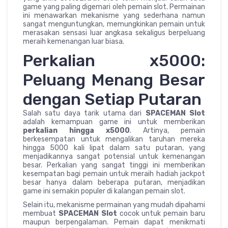
game yang paling digemari oleh pemain slot. Permainan
ini menawarkan mekanisme yang sederhana namun
sangat menguntungkan, memungkinkan pemain untuk
merasakan sensasi luar angkasa sekaligus berpeluang
meraih kemenangan luar biasa.
Perkalian x5000:
Peluang Menang Besar
dengan Setiap Putaran
Salah satu daya tarik utama dari
SPACEMAN Slot
adalah kemampuan game ini untuk memberikan
perkalian hingga x5000
. Artinya, pemain
berkesempatan untuk mengalikan taruhan mereka
hingga 5000 kali lipat dalam satu putaran, yang
menjadikannya sangat potensial untuk kemenangan
besar. Perkalian yang sangat tinggi ini memberikan
kesempatan bagi pemain untuk meraih hadiah jackpot
besar hanya dalam beberapa putaran, menjadikan
game ini semakin populer di kalangan pemain slot.
Selain itu, mekanisme permainan yang mudah dipahami
membuat
SPACEMAN Slot
cocok untuk pemain baru
maupun berpengalaman. Pemain dapat menikmati