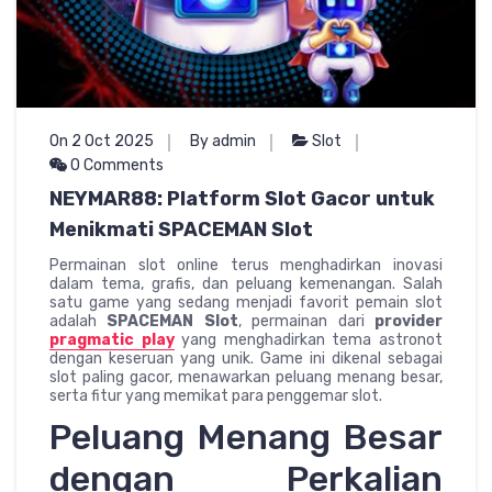
On 2 Oct 2025
By admin
Slot
0 Comments
NEYMAR88: Platform Slot Gacor untuk
Menikmati SPACEMAN Slot
Permainan slot online terus menghadirkan inovasi
dalam tema, grafis, dan peluang kemenangan. Salah
satu game yang sedang menjadi favorit pemain slot
adalah
SPACEMAN Slot
, permainan dari
provider
pragmatic play
yang menghadirkan tema astronot
dengan keseruan yang unik. Game ini dikenal sebagai
slot paling gacor, menawarkan peluang menang besar,
serta fitur yang memikat para penggemar slot.
Peluang Menang Besar
dengan Perkalian