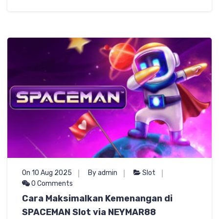
On 10 Aug 2025
By admin
Slot
0 Comments
Cara Maksimalkan Kemenangan di
SPACEMAN Slot via NEYMAR88