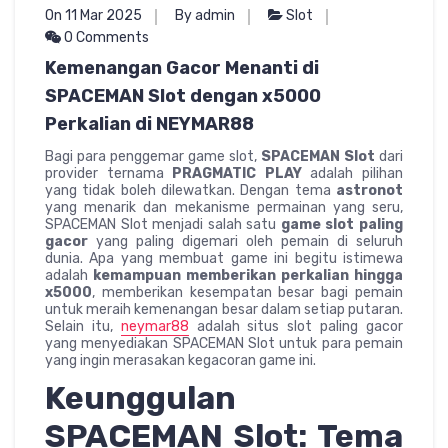
On 11 Mar 2025
By admin
Slot
0 Comments
Kemenangan Gacor Menanti di
SPACEMAN Slot dengan x5000
Perkalian di NEYMAR88
Bagi para penggemar game slot,
SPACEMAN Slot
dari
provider ternama
PRAGMATIC PLAY
adalah pilihan
yang tidak boleh dilewatkan. Dengan tema
astronot
yang menarik dan mekanisme permainan yang seru,
SPACEMAN Slot menjadi salah satu
game slot paling
gacor
yang paling digemari oleh pemain di seluruh
dunia. Apa yang membuat game ini begitu istimewa
adalah
kemampuan memberikan perkalian hingga
x5000
, memberikan kesempatan besar bagi pemain
untuk meraih kemenangan besar dalam setiap putaran.
Selain itu,
neymar88
adalah situs slot paling gacor
yang menyediakan SPACEMAN Slot untuk para pemain
yang ingin merasakan kegacoran game ini.
Keunggulan
SPACEMAN Slot: Tema