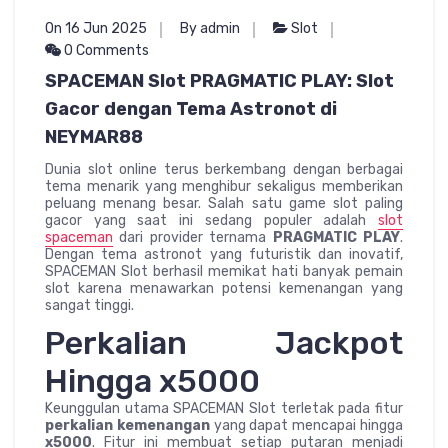
On 16 Jun 2025
By admin
Slot
0 Comments
SPACEMAN Slot PRAGMATIC PLAY: Slot
Gacor dengan Tema Astronot di
NEYMAR88
Dunia slot online terus berkembang dengan berbagai
tema menarik yang menghibur sekaligus memberikan
peluang menang besar. Salah satu game slot paling
gacor yang saat ini sedang populer adalah
slot
spaceman
dari provider ternama
PRAGMATIC PLAY
.
Dengan tema astronot yang futuristik dan inovatif,
SPACEMAN Slot berhasil memikat hati banyak pemain
slot karena menawarkan potensi kemenangan yang
sangat tinggi.
Perkalian Jackpot
Hingga x5000
Keunggulan utama SPACEMAN Slot terletak pada fitur
perkalian kemenangan
yang dapat mencapai hingga
x5000
. Fitur ini membuat setiap putaran menjadi