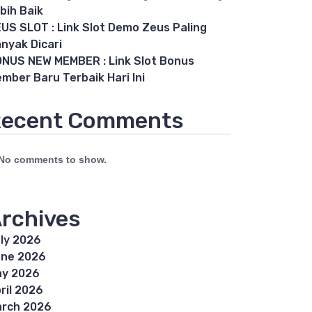
bih Baik
US SLOT : Link Slot Demo Zeus Paling
nyak Dicari
NUS NEW MEMBER : Link Slot Bonus
mber Baru Terbaik Hari Ini
ecent Comments
No comments to show.
rchives
ly 2026
ne 2026
y 2026
ril 2026
rch 2026