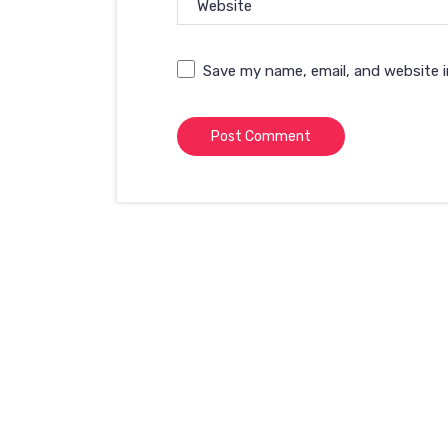
Website
Save my name, email, and website i