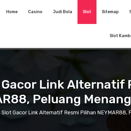
Home
Casino
Judi Bola
Slot
Sitemap
Slot Kamb
 Gacor Link Alternatif
R88, Peluang Menang 
s Slot Gacor Link Alternatif Resmi Pilihan NEYMAR88,