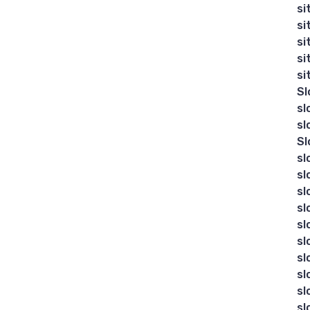
si
si
si
si
si
Sl
sl
sl
Sl
sl
sl
sl
sl
sl
sl
sl
sl
sl
sl