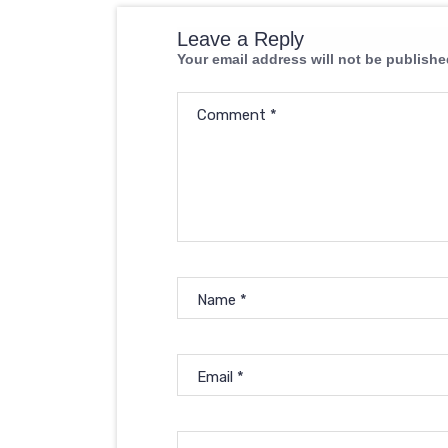
Leave a Reply
Your email address will not be publishe
Comment
*
Name
*
Email
*