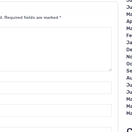
Ju
Ju
Ma
d.
Required fields are marked
*
Ap
Ma
Fe
Ja
D
N
Oc
S
Au
Ju
Ju
Ma
Ma
Ma
C