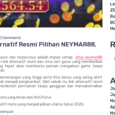
Le
ZE
Ba
BO
Me
0 Comments
R
ternatif Resmi Pilihan NEYMAR88,
gacor dan terpercaya adalah impian setiap
situs neymar88
ink alternatif resmi dari situs slot gacor yang memberikan
f yang tepat akan membantu pemain mengakses game tanpa
ah.
 kemenangan yang tinggi serta fitur bonus yang sering aktif.
A
li menjadi penghambat. Oleh sebab itu, link alternatif resmi
 menikmati permainan tanpa gangguan dan memaksimalkan
Ju
Ju
 Resmi yang Aman dan Anti Putus
Ma
rnatif resmi yang menjadi pilihan utama tahun 2025:
Ap
 melimpah
Ma