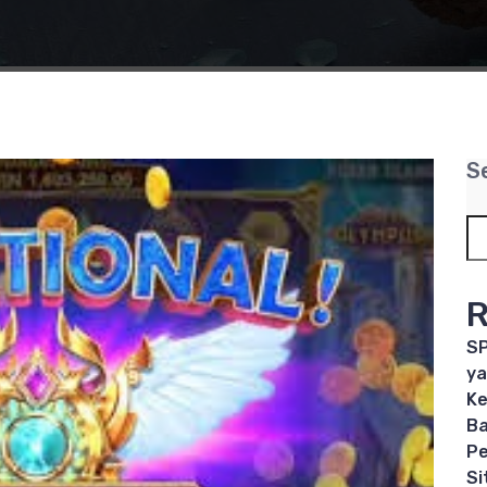
S
R
SP
ya
Ke
Ba
Pe
Si