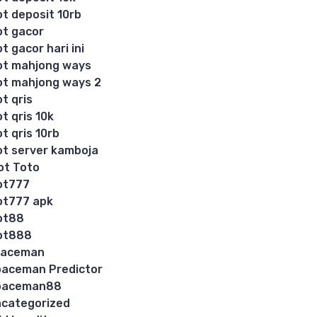
ot deposit 10rb
ot gacor
ot gacor hari ini
ot mahjong ways
ot mahjong ways 2
ot qris
ot qris 10k
ot qris 10rb
ot server kamboja
ot Toto
ot777
ot777 apk
ot88
ot888
paceman
aceman Predictor
paceman88
categorized