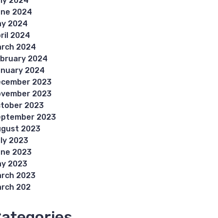
ly 2024
ne 2024
y 2024
ril 2024
rch 2024
bruary 2024
nuary 2024
ecember 2023
ovember 2023
tober 2023
eptember 2023
gust 2023
ly 2023
ne 2023
y 2023
rch 2023
rch 202
ategories