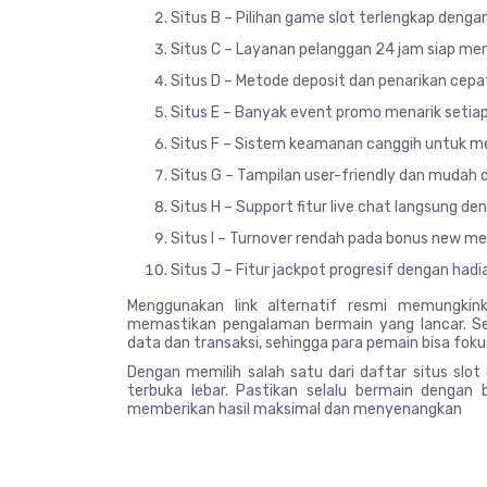
Situs B – Pilihan game slot terlengkap denga
Situs C – Layanan pelanggan 24 jam siap m
Situs D – Metode deposit dan penarikan cep
Situs E – Banyak event promo menarik setiap
Situs F – Sistem keamanan canggih untuk m
Situs G – Tampilan user-friendly dan mudah d
Situs H – Support fitur live chat langsung d
Situs I – Turnover rendah pada bonus new m
Situs J – Fitur jackpot progresif dengan hadi
Menggunakan link alternatif resmi memungkin
memastikan pengalaman bermain yang lancar. Se
data dan transaksi, sehingga para pemain bisa fok
Dengan memilih salah satu dari daftar situs slo
terbuka lebar. Pastikan selalu bermain dengan 
memberikan hasil maksimal dan menyenangkan