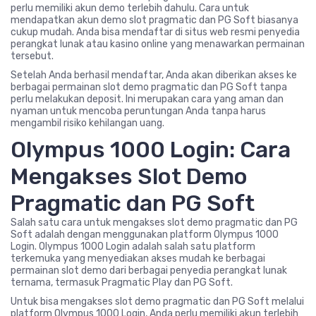
perlu memiliki akun demo terlebih dahulu. Cara untuk
mendapatkan akun demo slot pragmatic dan PG Soft biasanya
cukup mudah. Anda bisa mendaftar di situs web resmi penyedia
perangkat lunak atau kasino online yang menawarkan permainan
tersebut.
Setelah Anda berhasil mendaftar, Anda akan diberikan akses ke
berbagai permainan slot demo pragmatic dan PG Soft tanpa
perlu melakukan deposit. Ini merupakan cara yang aman dan
nyaman untuk mencoba peruntungan Anda tanpa harus
mengambil risiko kehilangan uang.
Olympus 1000 Login: Cara
Mengakses Slot Demo
Pragmatic dan PG Soft
Salah satu cara untuk mengakses slot demo pragmatic dan PG
Soft adalah dengan menggunakan platform Olympus 1000
Login. Olympus 1000 Login adalah salah satu platform
terkemuka yang menyediakan akses mudah ke berbagai
permainan slot demo dari berbagai penyedia perangkat lunak
ternama, termasuk Pragmatic Play dan PG Soft.
Untuk bisa mengakses slot demo pragmatic dan PG Soft melalui
platform Olympus 1000 Login, Anda perlu memiliki akun terlebih