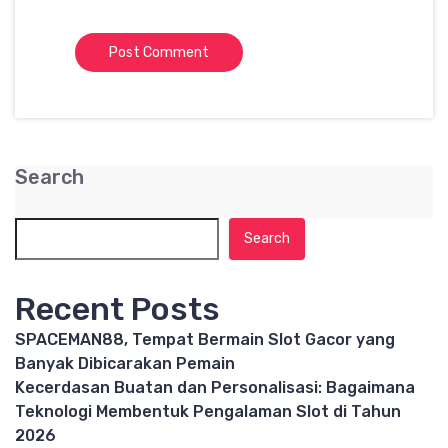
Search
Search
Recent Posts
SPACEMAN88, Tempat Bermain Slot Gacor yang
Banyak Dibicarakan Pemain
Kecerdasan Buatan dan Personalisasi: Bagaimana
Teknologi Membentuk Pengalaman Slot di Tahun
2026