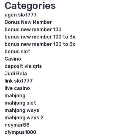
Categories
agen slot777
Bonus New Member
bonus new member 100
bonus new member 100 to 3x
bonus new member 100 to 5x
bonus slot
Casino
deposit via qris
Judi Bola
link slot777
live casino
mahjong
mahjong slot
mahjong ways
mahjong ways 2
neymar88
olympus1000