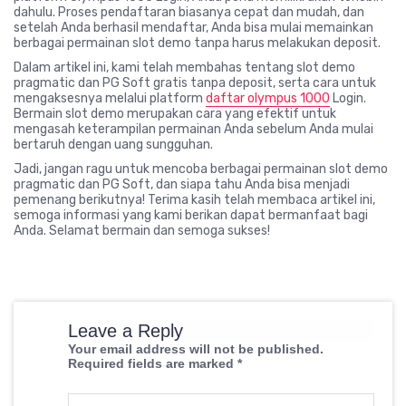
dahulu. Proses pendaftaran biasanya cepat dan mudah, dan
setelah Anda berhasil mendaftar, Anda bisa mulai memainkan
berbagai permainan slot demo tanpa harus melakukan deposit.
Dalam artikel ini, kami telah membahas tentang slot demo
pragmatic dan PG Soft gratis tanpa deposit, serta cara untuk
mengaksesnya melalui platform
daftar olympus 1000
Login.
Bermain slot demo merupakan cara yang efektif untuk
mengasah keterampilan permainan Anda sebelum Anda mulai
bertaruh dengan uang sungguhan.
Jadi, jangan ragu untuk mencoba berbagai permainan slot demo
pragmatic dan PG Soft, dan siapa tahu Anda bisa menjadi
pemenang berikutnya! Terima kasih telah membaca artikel ini,
semoga informasi yang kami berikan dapat bermanfaat bagi
Anda. Selamat bermain dan semoga sukses!
Leave a Reply
Your email address will not be published.
Required fields are marked
*