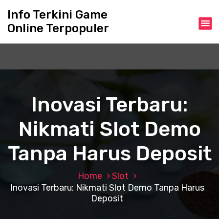
S
Info Terkini Game
k
Online Terpopuler
i
p
t
o
c
o
n
Inovasi Terbaru:
t
e
Nikmati Slot Demo
n
t
Tanpa Harus Deposit
Home
Slot
Inovasi Terbaru: Nikmati Slot Demo Tanpa Harus
Deposit