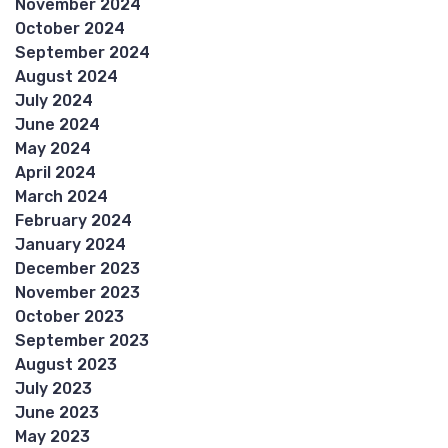
November 2024
October 2024
September 2024
August 2024
July 2024
June 2024
May 2024
April 2024
March 2024
February 2024
January 2024
December 2023
November 2023
October 2023
September 2023
August 2023
July 2023
June 2023
May 2023