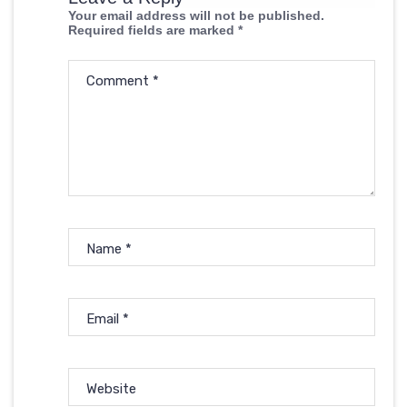
Your email address will not be published.
Required fields are marked
*
Comment
*
Name
*
Email
*
Website