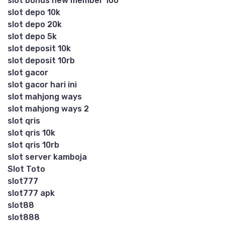
slot bonus new member 100
slot depo 10k
slot depo 20k
slot depo 5k
slot deposit 10k
slot deposit 10rb
slot gacor
slot gacor hari ini
slot mahjong ways
slot mahjong ways 2
slot qris
slot qris 10k
slot qris 10rb
slot server kamboja
Slot Toto
slot777
slot777 apk
slot88
slot888