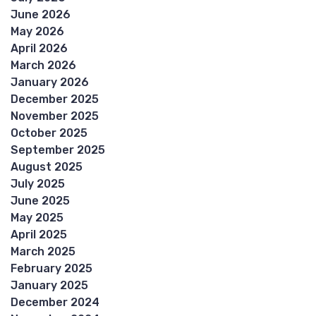
June 2026
May 2026
April 2026
March 2026
January 2026
December 2025
November 2025
October 2025
September 2025
August 2025
July 2025
June 2025
May 2025
April 2025
March 2025
February 2025
January 2025
December 2024