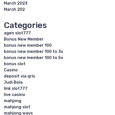
March 2023
March 202
Categories
agen slot777
Bonus New Member
bonus new member 100
bonus new member 100 to 3x
bonus new member 100 to 5x
bonus slot
Casino
deposit via qris
Judi Bola
link slot777
live casino
mahjong
mahjong slot
mahjong ways