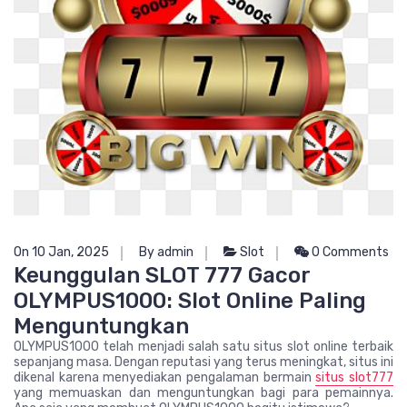
On 10 Jan, 2025
By admin
Slot
0 Comments
Keunggulan SLOT 777 Gacor
OLYMPUS1000: Slot Online Paling
Menguntungkan
OLYMPUS1000 telah menjadi salah satu situs slot online terbaik
sepanjang masa. Dengan reputasi yang terus meningkat, situs ini
dikenal karena menyediakan pengalaman bermain
situs slot777
yang memuaskan dan menguntungkan bagi para pemainnya.