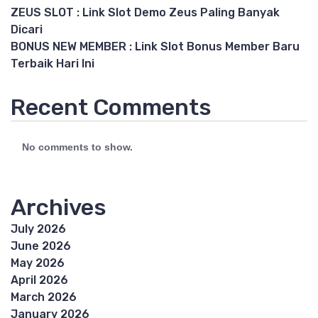
ZEUS SLOT : Link Slot Demo Zeus Paling Banyak
Dicari
BONUS NEW MEMBER : Link Slot Bonus Member Baru
Terbaik Hari Ini
Recent Comments
No comments to show.
Archives
July 2026
June 2026
May 2026
April 2026
March 2026
January 2026