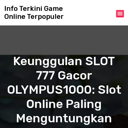
S
Info Terkini Game
k
Online Terpopuler
i
p
t
o
c
o
n
Keunggulan SLOT
t
e
777 Gacor
n
t
OLYMPUS1000: Slot
Online Paling
Menguntungkan