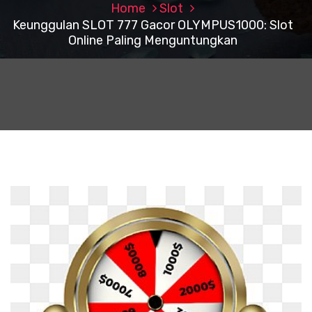
Home
Slot
Keunggulan SLOT 777 Gacor OLYMPUS1000: Slot
Online Paling Menguntungkan