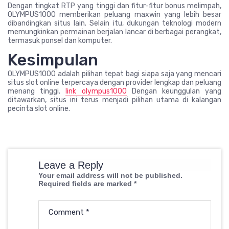
Dengan tingkat RTP yang tinggi dan fitur-fitur bonus melimpah,
OLYMPUS1000 memberikan peluang maxwin yang lebih besar
dibandingkan situs lain. Selain itu, dukungan teknologi modern
memungkinkan permainan berjalan lancar di berbagai perangkat,
termasuk ponsel dan komputer.
Kesimpulan
OLYMPUS1000 adalah pilihan tepat bagi siapa saja yang mencari
situs slot online terpercaya dengan provider lengkap dan peluang
menang tinggi.
link olympus1000
Dengan keunggulan yang
ditawarkan, situs ini terus menjadi pilihan utama di kalangan
pecinta slot online.
Leave a Reply
Your email address will not be published.
Required fields are marked
*
Comment
*