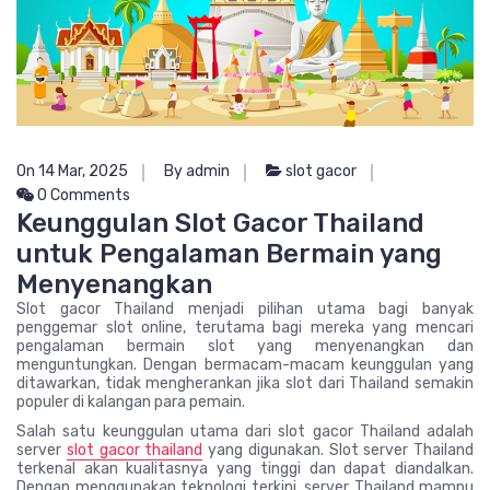
On 14 Mar, 2025
By admin
slot gacor
0 Comments
Keunggulan Slot Gacor Thailand
untuk Pengalaman Bermain yang
Menyenangkan
Slot gacor Thailand menjadi pilihan utama bagi banyak
penggemar slot online, terutama bagi mereka yang mencari
pengalaman bermain slot yang menyenangkan dan
menguntungkan. Dengan bermacam-macam keunggulan yang
ditawarkan, tidak mengherankan jika slot dari Thailand semakin
populer di kalangan para pemain.
Salah satu keunggulan utama dari slot gacor Thailand adalah
server
slot gacor thailand
yang digunakan. Slot server Thailand
terkenal akan kualitasnya yang tinggi dan dapat diandalkan.
Dengan menggunakan teknologi terkini, server Thailand mampu