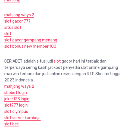
mahjong
mahjong ways 2
slot gacor 777
situs slot
slot
slot gacor gampang menang
slot bonus new member 100
CERIABET adalah situs judi
slot
gacor hari ini terbaik dan
terpercaya sering kasih jackpot penyedia slot online gampang
maxwin terbaru dan judi online resmi dengan RTP Slot tertinggi
2023 Indonesia.
mahjong ways 2
sbobet login
joker123 login
slot777 login
slot olympus
slot server kamboja
slot bet