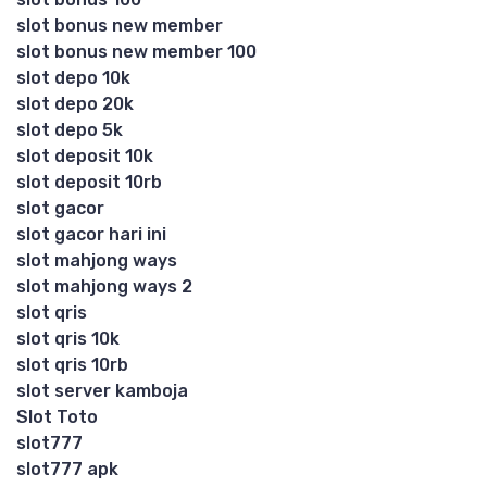
slot bonus new member
slot bonus new member 100
slot depo 10k
slot depo 20k
slot depo 5k
slot deposit 10k
slot deposit 10rb
slot gacor
slot gacor hari ini
slot mahjong ways
slot mahjong ways 2
slot qris
slot qris 10k
slot qris 10rb
slot server kamboja
Slot Toto
slot777
slot777 apk