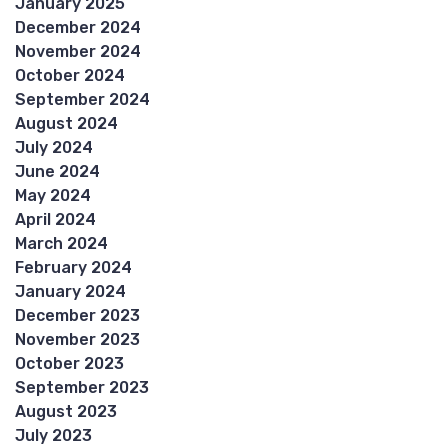
January 2025
December 2024
November 2024
October 2024
September 2024
August 2024
July 2024
June 2024
May 2024
April 2024
March 2024
February 2024
January 2024
December 2023
November 2023
October 2023
September 2023
August 2023
July 2023