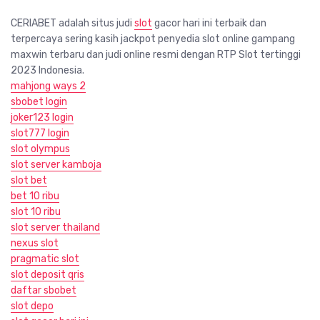
CERIABET adalah situs judi
slot
gacor hari ini terbaik dan
terpercaya sering kasih jackpot penyedia slot online gampang
maxwin terbaru dan judi online resmi dengan RTP Slot tertinggi
2023 Indonesia.
mahjong ways 2
sbobet login
joker123 login
slot777 login
slot olympus
slot server kamboja
slot bet
bet 10 ribu
slot 10 ribu
slot server thailand
nexus slot
pragmatic slot
slot deposit qris
daftar sbobet
slot depo