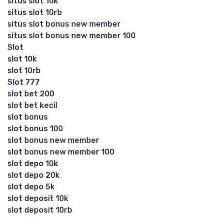
situs slot 10k
situs slot 10rb
situs slot bonus new member
situs slot bonus new member 100
Slot
slot 10k
slot 10rb
Slot 777
slot bet 200
slot bet kecil
slot bonus
slot bonus 100
slot bonus new member
slot bonus new member 100
slot depo 10k
slot depo 20k
slot depo 5k
slot deposit 10k
slot deposit 10rb