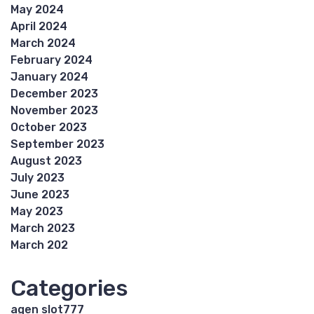
May 2024
April 2024
March 2024
February 2024
January 2024
December 2023
November 2023
October 2023
September 2023
August 2023
July 2023
June 2023
May 2023
March 2023
March 202
Categories
agen slot777