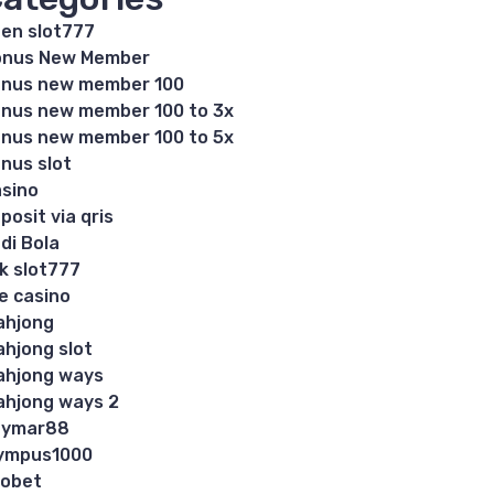
en slot777
onus New Member
nus new member 100
nus new member 100 to 3x
nus new member 100 to 5x
nus slot
sino
posit via qris
di Bola
nk slot777
ve casino
ahjong
hjong slot
hjong ways
hjong ways 2
eymar88
ympus1000
obet