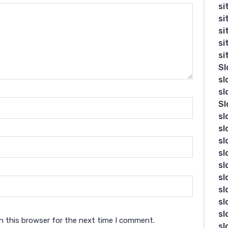
si
si
si
si
si
Sl
sl
sl
Sl
sl
sl
sl
sl
sl
sl
sl
sl
sl
n this browser for the next time I comment.
sl