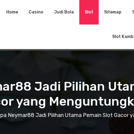
Home
Casino
Judi Bola
Slot
Sitemap
Slot Kamb
r88 Jadi Pilihan Uta
or yang Menguntung
pa Neymar88 Jadi Pilihan Utama Pemain Slot Gacor 