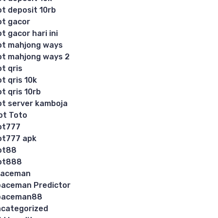
ot deposit 10rb
ot gacor
ot gacor hari ini
ot mahjong ways
ot mahjong ways 2
ot qris
ot qris 10k
ot qris 10rb
ot server kamboja
ot Toto
ot777
ot777 apk
ot88
ot888
paceman
aceman Predictor
paceman88
categorized