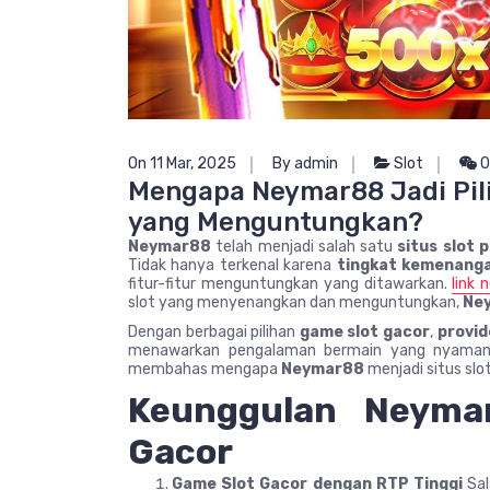
On 11 Mar, 2025
By admin
Slot
0
Mengapa Neymar88 Jadi Pil
yang Menguntungkan?
Neymar88
telah menjadi salah satu
situs slot 
Tidak hanya terkenal karena
tingkat kemenanga
fitur-fitur menguntungkan yang ditawarkan.
link
slot yang menyenangkan dan menguntungkan,
Ne
Dengan berbagai pilihan
game slot gacor
,
provi
menawarkan pengalaman bermain yang nyaman d
membahas mengapa
Neymar88
menjadi situs sl
Keunggulan Neymar
Gacor
Game Slot Gacor dengan RTP Tinggi
Sal