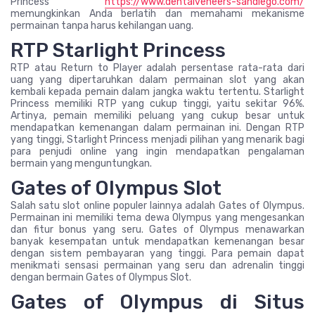
Princess
https://www.dentalveneers-sandiego.com/
memungkinkan Anda berlatih dan memahami mekanisme
permainan tanpa harus kehilangan uang.
RTP Starlight Princess
RTP atau Return to Player adalah persentase rata-rata dari
uang yang dipertaruhkan dalam permainan slot yang akan
kembali kepada pemain dalam jangka waktu tertentu. Starlight
Princess memiliki RTP yang cukup tinggi, yaitu sekitar 96%.
Artinya, pemain memiliki peluang yang cukup besar untuk
mendapatkan kemenangan dalam permainan ini. Dengan RTP
yang tinggi, Starlight Princess menjadi pilihan yang menarik bagi
para penjudi online yang ingin mendapatkan pengalaman
bermain yang menguntungkan.
Gates of Olympus Slot
Salah satu slot online populer lainnya adalah Gates of Olympus.
Permainan ini memiliki tema dewa Olympus yang mengesankan
dan fitur bonus yang seru. Gates of Olympus menawarkan
banyak kesempatan untuk mendapatkan kemenangan besar
dengan sistem pembayaran yang tinggi. Para pemain dapat
menikmati sensasi permainan yang seru dan adrenalin tinggi
dengan bermain Gates of Olympus Slot.
Gates of Olympus di Situs