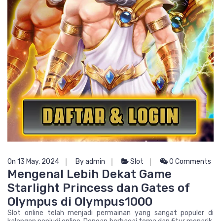
On 13 May, 2024
By admin
Slot
0 Comments
Mengenal Lebih Dekat Game
Starlight Princess dan Gates of
Olympus di Olympus1000
Slot online telah menjadi permainan yang sangat populer di