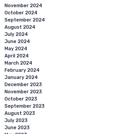
November 2024
October 2024
September 2024
August 2024
July 2024
June 2024
May 2024
April 2024
March 2024
February 2024
January 2024
December 2023
November 2023
October 2023
September 2023
August 2023
July 2023
June 2023