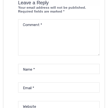
Leave a Reply
Your email address will not be published.
Required fields are marked
*
Comment
*
Name
*
Email
*
Website