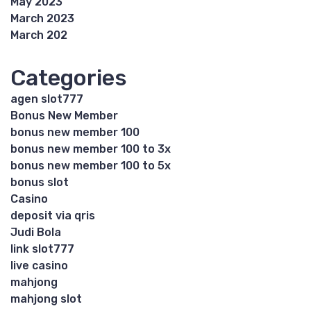
May 2023
March 2023
March 202
Categories
agen slot777
Bonus New Member
bonus new member 100
bonus new member 100 to 3x
bonus new member 100 to 5x
bonus slot
Casino
deposit via qris
Judi Bola
link slot777
live casino
mahjong
mahjong slot