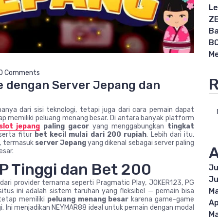
Le
ZE
Ba
BO
Me
0 Comments
R
e dengan Server Jepang dan
hanya dari sisi teknologi, tetapi juga dari cara pemain dapat
p memiliki peluang menang besar. Di antara banyak platform
slot jepang
paling gacor
yang menggabungkan
tingkat
 serta fitur
bet kecil mulai dari 200 rupiah
. Lebih dari itu,
, termasuk
server Jepang
yang dikenal sebagai server paling
A
esar.
P Tinggi dan Bet 200
Ju
Ju
dari provider ternama seperti Pragmatic Play, JOKER123, PG
Ma
itus ini adalah sistem taruhan yang fleksibel — pemain bisa
tetap memiliki
peluang menang besar
karena game-game
Ap
ggi. Ini menjadikan NEYMAR88 ideal untuk pemain dengan modal
Ma