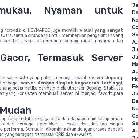
Ja
emukau, Nyaman untuk
D
N
Oc
ang tersedia di NEYMAR88 juga memiliki
visual yang sangat
S
efek suara, semua dirancang untuk memberikan pengalaman yang
modern dan dinamis ini membuat pemain merasa nyaman dan
Au
Ju
 Gacor, Termasuk Server
Ju
Ma
Ap
dan salah satu yang paling menonjol adalah
server Jepang
.
Ma
ne sebagai
server dengan tingkat kegacoran tertinggi
.
Fe
g besar ketika bermain melalui server Jepang. Stabilitas
Ja
an yang konsisten membuat server ini menjadi favorit para
D
 Mudah
N
Oc
g teruji untuk menjaga data dan dana pemain tetap aman.
S
h dari berbagai perangkat — mulai dari desktop hingga
au performa. Semua ini dikombinasikan dengan proses deposit
Au
n yang beragam, termasuk QRIS dan e-wallet.