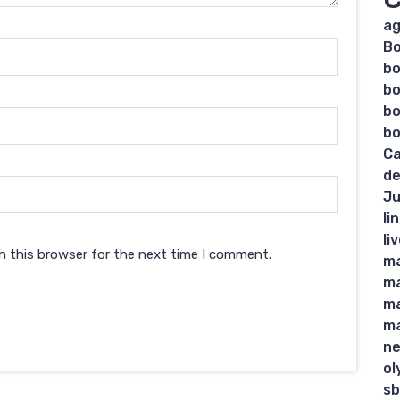
ag
B
bo
bo
bo
bo
Ca
de
Ju
li
li
n this browser for the next time I comment.
m
ma
ma
ma
n
ol
sb