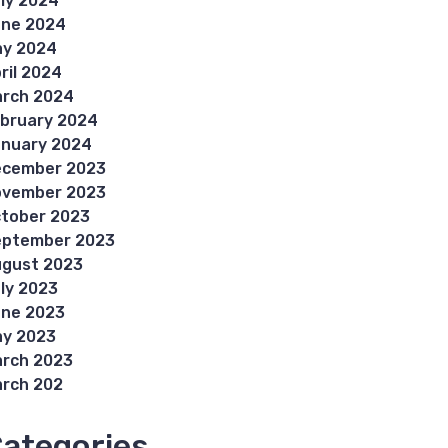
ly 2024
ne 2024
y 2024
ril 2024
rch 2024
bruary 2024
nuary 2024
ecember 2023
ovember 2023
tober 2023
eptember 2023
gust 2023
ly 2023
ne 2023
y 2023
rch 2023
rch 202
ategories