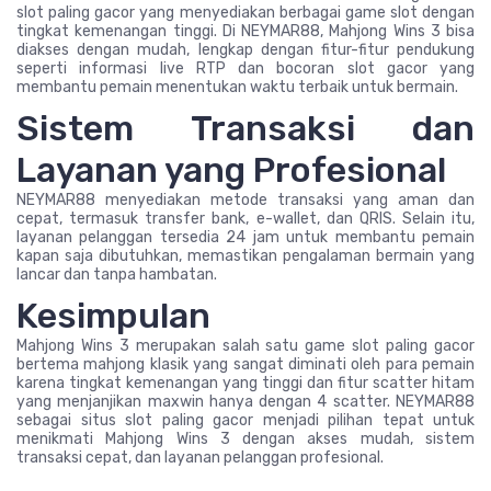
slot paling gacor yang menyediakan berbagai game slot dengan
tingkat kemenangan tinggi. Di NEYMAR88, Mahjong Wins 3 bisa
diakses dengan mudah, lengkap dengan fitur-fitur pendukung
seperti informasi live RTP dan bocoran slot gacor yang
membantu pemain menentukan waktu terbaik untuk bermain.
Sistem Transaksi dan
Layanan yang Profesional
NEYMAR88 menyediakan metode transaksi yang aman dan
cepat, termasuk transfer bank, e-wallet, dan QRIS. Selain itu,
layanan pelanggan tersedia 24 jam untuk membantu pemain
kapan saja dibutuhkan, memastikan pengalaman bermain yang
lancar dan tanpa hambatan.
Kesimpulan
Mahjong Wins 3 merupakan salah satu game slot paling gacor
bertema mahjong klasik yang sangat diminati oleh para pemain
karena tingkat kemenangan yang tinggi dan fitur scatter hitam
yang menjanjikan maxwin hanya dengan 4 scatter. NEYMAR88
sebagai situs slot paling gacor menjadi pilihan tepat untuk
menikmati Mahjong Wins 3 dengan akses mudah, sistem
transaksi cepat, dan layanan pelanggan profesional.