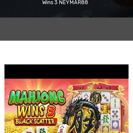
Wins 3 NEYMAR88