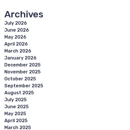
Archives
July 2026
June 2026
May 2026
April 2026
March 2026
January 2026
December 2025
November 2025
October 2025
September 2025
August 2025
July 2025
June 2025
May 2025
April 2025
March 2025