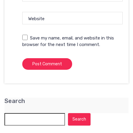
Website
Save my name, email, and website in this
browser for the next time I comment.
Search
Search