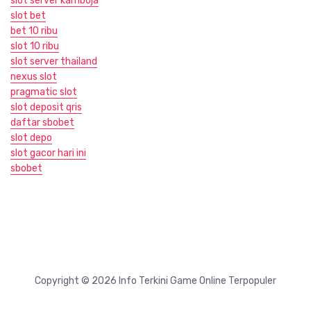
slot server kamboja
slot bet
bet 10 ribu
slot 10 ribu
slot server thailand
nexus slot
pragmatic slot
slot deposit qris
daftar sbobet
slot depo
slot gacor hari ini
sbobet
Copyright © 2026 Info Terkini Game Online Terpopuler