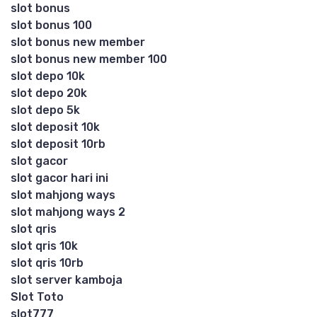
slot bonus
slot bonus 100
slot bonus new member
slot bonus new member 100
slot depo 10k
slot depo 20k
slot depo 5k
slot deposit 10k
slot deposit 10rb
slot gacor
slot gacor hari ini
slot mahjong ways
slot mahjong ways 2
slot qris
slot qris 10k
slot qris 10rb
slot server kamboja
Slot Toto
slot777