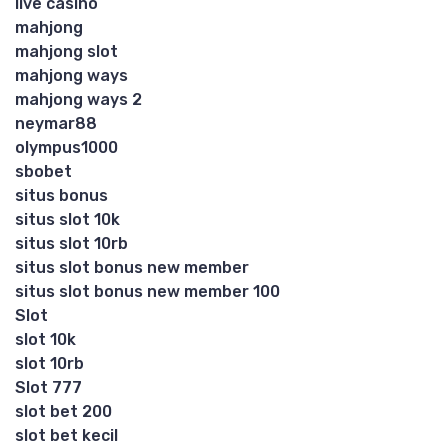
live casino
mahjong
mahjong slot
mahjong ways
mahjong ways 2
neymar88
olympus1000
sbobet
situs bonus
situs slot 10k
situs slot 10rb
situs slot bonus new member
situs slot bonus new member 100
Slot
slot 10k
slot 10rb
Slot 777
slot bet 200
slot bet kecil