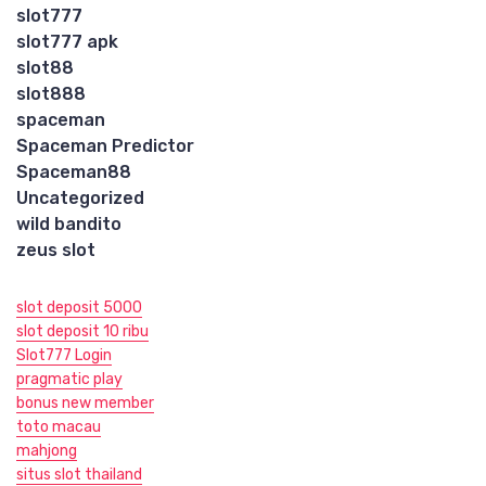
slot777
slot777 apk
slot88
slot888
spaceman
Spaceman Predictor
Spaceman88
Uncategorized
wild bandito
zeus slot
slot deposit 5000
slot deposit 10 ribu
Slot777 Login
pragmatic play
bonus new member
toto macau
mahjong
situs slot thailand