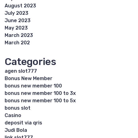
August 2023
July 2023
June 2023
May 2023
March 2023
March 202
Categories
agen slot777
Bonus New Member
bonus new member 100
bonus new member 100 to 3x
bonus new member 100 to 5x
bonus slot
Casino
deposit via qris
Judi Bola
link slot777