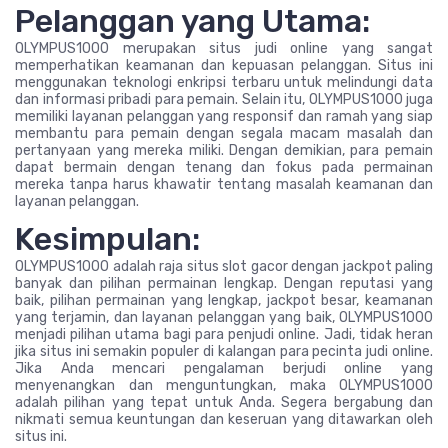
Pelanggan yang Utama:
OLYMPUS1000 merupakan situs judi online yang sangat
memperhatikan keamanan dan kepuasan pelanggan. Situs ini
menggunakan teknologi enkripsi terbaru untuk melindungi data
dan informasi pribadi para pemain. Selain itu, OLYMPUS1000 juga
memiliki layanan pelanggan yang responsif dan ramah yang siap
membantu para pemain dengan segala macam masalah dan
pertanyaan yang mereka miliki. Dengan demikian, para pemain
dapat bermain dengan tenang dan fokus pada permainan
mereka tanpa harus khawatir tentang masalah keamanan dan
layanan pelanggan.
Kesimpulan:
OLYMPUS1000 adalah raja situs slot gacor dengan jackpot paling
banyak dan pilihan permainan lengkap. Dengan reputasi yang
baik, pilihan permainan yang lengkap, jackpot besar, keamanan
yang terjamin, dan layanan pelanggan yang baik, OLYMPUS1000
menjadi pilihan utama bagi para penjudi online. Jadi, tidak heran
jika situs ini semakin populer di kalangan para pecinta judi online.
Jika Anda mencari pengalaman berjudi online yang
menyenangkan dan menguntungkan, maka OLYMPUS1000
adalah pilihan yang tepat untuk Anda. Segera bergabung dan
nikmati semua keuntungan dan keseruan yang ditawarkan oleh
situs ini.