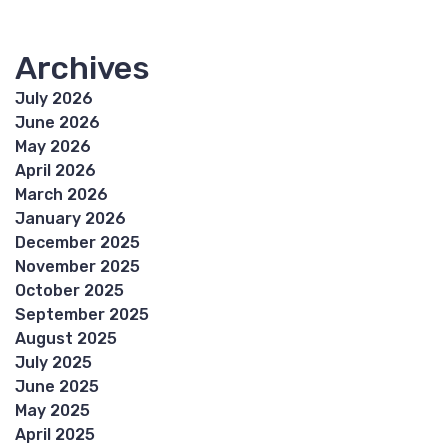
Archives
July 2026
June 2026
May 2026
April 2026
March 2026
January 2026
December 2025
November 2025
October 2025
September 2025
August 2025
July 2025
June 2025
May 2025
April 2025