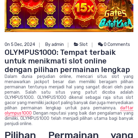
On 5 Dec, 2024
By admin
Slot
0 Comments
OLYMPUS1000: Tempat terbaik
untuk menikmati slot online
dengan pilihan permainan lengkap
Dalam dunia perjudian online, mencari situs slot yang
menawarkan jackpot besar dan memiliki beragam pilihan
permainan tentunya menjadi hal yang sangat dicari oleh para
pemain. Salah satu situs yang patut dicoba adalah
OLYMPUS1000. OLYMPUS1000 dikenal sebagai raja situs slot
gacor yang memiliki jackpot paling banyak dan juga menyediakan
pilihan permainan lengkap untuk para pemainnya.
daftar
olympus1000
Dengan reputasi yang baik dan pengalaman yang
dimiliki, OLYMPUS1000 telah menjadi pilihan utama bagi banyak
penjudi online.
Pilihan Permainan yang