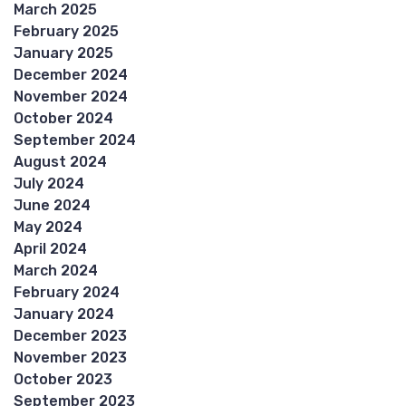
March 2025
February 2025
January 2025
December 2024
November 2024
October 2024
September 2024
August 2024
July 2024
June 2024
May 2024
April 2024
March 2024
February 2024
January 2024
December 2023
November 2023
October 2023
September 2023