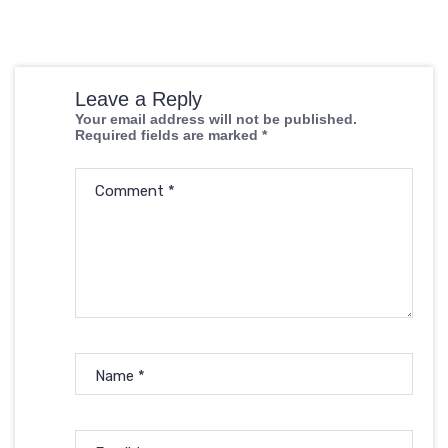
Leave a Reply
Your email address will not be published.
Required fields are marked
*
Comment
*
Name
*