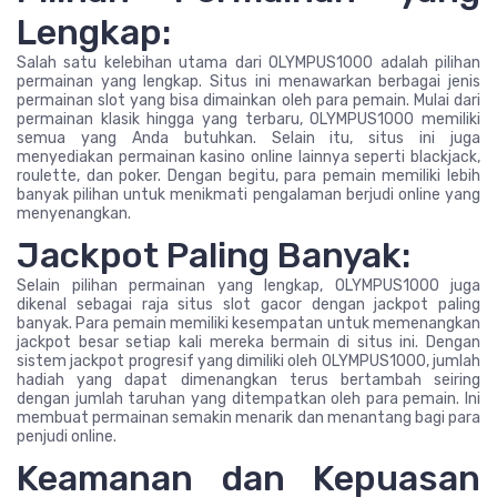
Lengkap:
Salah satu kelebihan utama dari OLYMPUS1000 adalah pilihan
permainan yang lengkap. Situs ini menawarkan berbagai jenis
permainan slot yang bisa dimainkan oleh para pemain. Mulai dari
permainan klasik hingga yang terbaru, OLYMPUS1000 memiliki
semua yang Anda butuhkan. Selain itu, situs ini juga
menyediakan permainan kasino online lainnya seperti blackjack,
roulette, dan poker. Dengan begitu, para pemain memiliki lebih
banyak pilihan untuk menikmati pengalaman berjudi online yang
menyenangkan.
Jackpot Paling Banyak:
Selain pilihan permainan yang lengkap, OLYMPUS1000 juga
dikenal sebagai raja situs slot gacor dengan jackpot paling
banyak. Para pemain memiliki kesempatan untuk memenangkan
jackpot besar setiap kali mereka bermain di situs ini. Dengan
sistem jackpot progresif yang dimiliki oleh OLYMPUS1000, jumlah
hadiah yang dapat dimenangkan terus bertambah seiring
dengan jumlah taruhan yang ditempatkan oleh para pemain. Ini
membuat permainan semakin menarik dan menantang bagi para
penjudi online.
Keamanan dan Kepuasan