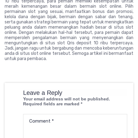
10 ribu terpercaya, para pemain memiliki kesempatan untuk
meraih kemenangan besar dalam bermain slot online. Pilih
permainan slot yang sesuai, manfaatkan bonus dan promosi,
kelola dana dengan bijak, bermain dengan sabar dan tenang,
serta gunakan strategi bermain yang tepat untuk meningkatkan
peluang anda dalam memenangkan hadiah besar di situs slot
online. Dengan melakukan hal-hal tersebut, para pemain dapat
memperoleh pengalaman bermain yang menyenangkan dan
menguntungkan di situs slot Qris deposit 10 ribu terpercaya.
Jadi, jangan ragu untuk bergabung dan mencoba keberuntungan
anda di situs slot online tersebut. Semoga artikel ini bermanfaat
untuk para pembaca.
Leave a Reply
Your email address will not be published.
Required fields are marked
*
Comment
*