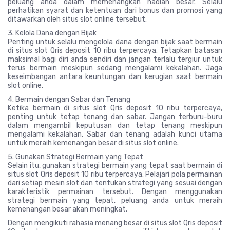
peluang anda dalam memenangkan hadiah besar. Selalu
perhatikan syarat dan ketentuan dari bonus dan promosi yang
ditawarkan oleh situs slot online tersebut.
3. Kelola Dana dengan Bijak
Penting untuk selalu mengelola dana dengan bijak saat bermain
di situs slot Qris deposit 10 ribu terpercaya. Tetapkan batasan
maksimal bagi diri anda sendiri dan jangan terlalu tergiur untuk
terus bermain meskipun sedang mengalami kekalahan. Jaga
keseimbangan antara keuntungan dan kerugian saat bermain
slot online.
4. Bermain dengan Sabar dan Tenang
Ketika bermain di situs slot Qris deposit 10 ribu terpercaya,
penting untuk tetap tenang dan sabar. Jangan terburu-buru
dalam mengambil keputusan dan tetap tenang meskipun
mengalami kekalahan. Sabar dan tenang adalah kunci utama
untuk meraih kemenangan besar di situs slot online.
5. Gunakan Strategi Bermain yang Tepat
Selain itu, gunakan strategi bermain yang tepat saat bermain di
situs slot Qris deposit 10 ribu terpercaya. Pelajari pola permainan
dari setiap mesin slot dan tentukan strategi yang sesuai dengan
karakteristik permainan tersebut. Dengan menggunakan
strategi bermain yang tepat, peluang anda untuk meraih
kemenangan besar akan meningkat.
Dengan mengikuti rahasia menang besar di situs slot Qris deposit