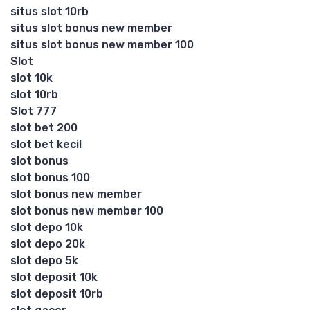
situs slot 10rb
situs slot bonus new member
situs slot bonus new member 100
Slot
slot 10k
slot 10rb
Slot 777
slot bet 200
slot bet kecil
slot bonus
slot bonus 100
slot bonus new member
slot bonus new member 100
slot depo 10k
slot depo 20k
slot depo 5k
slot deposit 10k
slot deposit 10rb