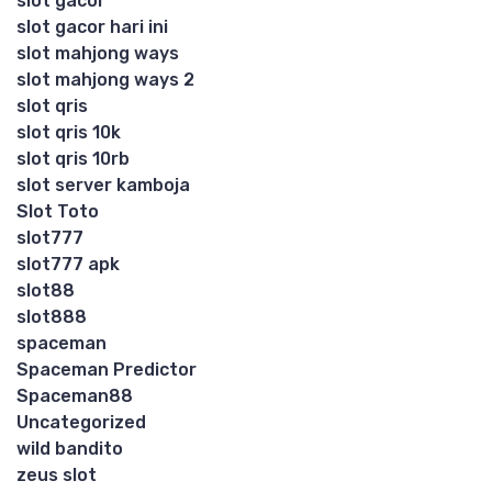
slot gacor
slot gacor hari ini
slot mahjong ways
slot mahjong ways 2
slot qris
slot qris 10k
slot qris 10rb
slot server kamboja
Slot Toto
slot777
slot777 apk
slot88
slot888
spaceman
Spaceman Predictor
Spaceman88
Uncategorized
wild bandito
zeus slot