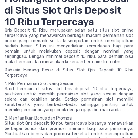
di Situs Slot Qris Deposit
10 Ribu Terpercaya
Qris Deposit 10 Ribu merupakan salah satu situs slot online
terpercaya yang menawarkan berbagai macam permainan slot
online yang menarik serta kesempatan untuk mendapatkan
hadiah besar. Situs ini menyediakan kemudahan bagi para
pemain untuk melakukan deposit dengan nominal yang
terjangkau. Dengan minimal deposit 10 ribu, para pemain bisa
mulai bermain dan merasakan keseruan bermain slot online.
Rahasia Menang Besar di Situs Slot Qris Deposit 10 Ribu
Terpercaya
1. Pilih Permainan Slot yang Sesuai
Saat bermain di situs slot Qris deposit 10 ribu terpercaya,
pastikan untuk memilih permainan slot yang sesuai dengan
selera dan keahlian anda. Setiap permainan slot memiliki
karakteristik yang berbeda-beda, sehingga penting untuk
memilih permainan yang cocok dengan gaya bermain anda.
2. Manfaatkan Bonus dan Promosi
Situs slot Qris deposit 10 ribu terpercaya biasanya menawarkan
berbagai bonus dan promosi menarik bagi para pemainnya.
Manfaatkan bonus dan promosi tersebut untuk meningkatkan