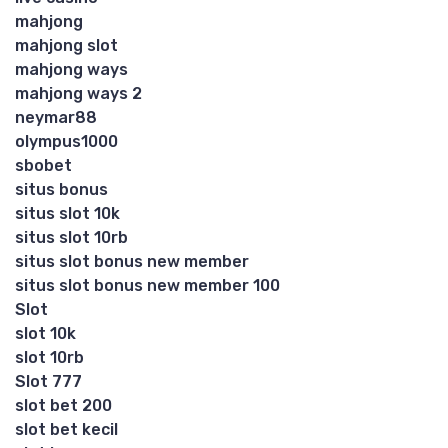
mahjong
mahjong slot
mahjong ways
mahjong ways 2
neymar88
olympus1000
sbobet
situs bonus
situs slot 10k
situs slot 10rb
situs slot bonus new member
situs slot bonus new member 100
Slot
slot 10k
slot 10rb
Slot 777
slot bet 200
slot bet kecil