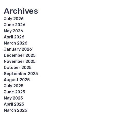
Archives
July 2026
June 2026
May 2026
April 2026
March 2026
January 2026
December 2025
November 2025
October 2025
September 2025
August 2025
July 2025
June 2025
May 2025
April 2025
March 2025