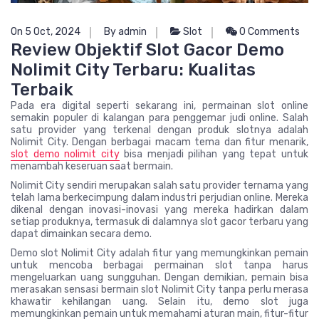
On 5 Oct, 2024
By admin
Slot
0 Comments
Review Objektif Slot Gacor Demo
Nolimit City Terbaru: Kualitas
Terbaik
Pada era digital seperti sekarang ini, permainan slot online
semakin populer di kalangan para penggemar judi online. Salah
satu provider yang terkenal dengan produk slotnya adalah
Nolimit City. Dengan berbagai macam tema dan fitur menarik,
slot demo nolimit city
bisa menjadi pilihan yang tepat untuk
menambah keseruan saat bermain.
Nolimit City sendiri merupakan salah satu provider ternama yang
telah lama berkecimpung dalam industri perjudian online. Mereka
dikenal dengan inovasi-inovasi yang mereka hadirkan dalam
setiap produknya, termasuk di dalamnya slot gacor terbaru yang
dapat dimainkan secara demo.
Demo slot Nolimit City adalah fitur yang memungkinkan pemain
untuk mencoba berbagai permainan slot tanpa harus
mengeluarkan uang sungguhan. Dengan demikian, pemain bisa
merasakan sensasi bermain slot Nolimit City tanpa perlu merasa
khawatir kehilangan uang. Selain itu, demo slot juga
memungkinkan pemain untuk memahami aturan main, fitur-fitur