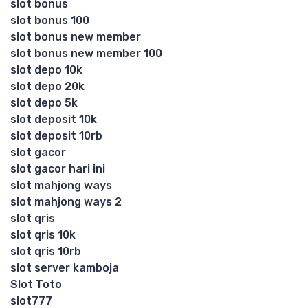
slot bonus
slot bonus 100
slot bonus new member
slot bonus new member 100
slot depo 10k
slot depo 20k
slot depo 5k
slot deposit 10k
slot deposit 10rb
slot gacor
slot gacor hari ini
slot mahjong ways
slot mahjong ways 2
slot qris
slot qris 10k
slot qris 10rb
slot server kamboja
Slot Toto
slot777