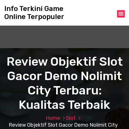
S
Info Terkini Game
k
Online Terpopuler
i
p
t
o
c
o
n
Review Objektif Slot
t
e
Gacor Demo Nolimit
n
t
City Terbaru:
Kualitas Terbaik
Home
Slot
Review Objektif Slot Gacor Demo Nolimit City