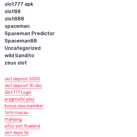
slot777 apk
slot88
slot888
spaceman
Spaceman Predictor
Spaceman88
Uncategorized
wild bandito
zeus slot
slot deposit 5000
slot deposit 10 ribu
Slot777 Login
pragmatic play
bonus new member
toto macau
mahjong
situs slot thailand
slot depo 5k