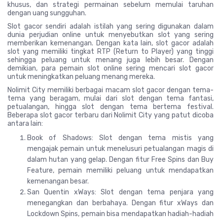
khusus, dan strategi permainan sebelum memulai taruhan
dengan uang sungguhan.
Slot gacor sendiri adalah istilah yang sering digunakan dalam
dunia perjudian online untuk menyebutkan slot yang sering
memberikan kemenangan. Dengan kata lain, slot gacor adalah
slot yang memiliki tingkat RTP (Return to Player) yang tinggi
sehingga peluang untuk menang juga lebih besar. Dengan
demikian, para pemain slot online sering mencari slot gacor
untuk meningkatkan peluang menang mereka.
Nolimit City memiliki berbagai macam slot gacor dengan tema-
tema yang beragam, mulai dari slot dengan tema fantasi,
petualangan, hingga slot dengan tema bertema festival.
Beberapa slot gacor terbaru dari Nolimit City yang patut dicoba
antara lain:
Book of Shadows: Slot dengan tema mistis yang
mengajak pemain untuk menelusuri petualangan magis di
dalam hutan yang gelap. Dengan fitur Free Spins dan Buy
Feature, pemain memiliki peluang untuk mendapatkan
kemenangan besar.
San Quentin xWays: Slot dengan tema penjara yang
menegangkan dan berbahaya. Dengan fitur xWays dan
Lockdown Spins, pemain bisa mendapatkan hadiah-hadiah