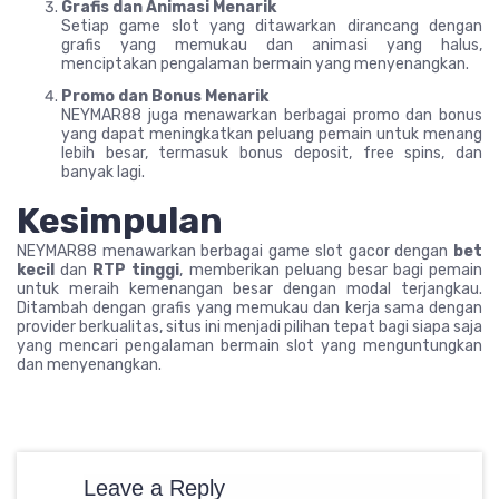
Grafis dan Animasi Menarik
Setiap game slot yang ditawarkan dirancang dengan
grafis yang memukau dan animasi yang halus,
menciptakan pengalaman bermain yang menyenangkan.
Promo dan Bonus Menarik
NEYMAR88 juga menawarkan berbagai promo dan bonus
yang dapat meningkatkan peluang pemain untuk menang
lebih besar, termasuk bonus deposit, free spins, dan
banyak lagi.
Kesimpulan
NEYMAR88 menawarkan berbagai game slot gacor dengan
bet
kecil
dan
RTP tinggi
, memberikan peluang besar bagi pemain
untuk meraih kemenangan besar dengan modal terjangkau.
Ditambah dengan grafis yang memukau dan kerja sama dengan
provider berkualitas, situs ini menjadi pilihan tepat bagi siapa saja
yang mencari pengalaman bermain slot yang menguntungkan
dan menyenangkan.
Leave a Reply