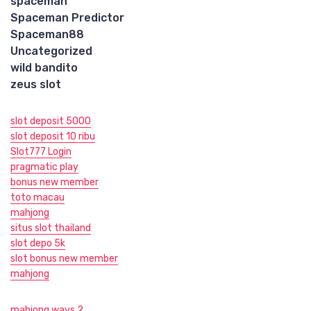
spaceman
Spaceman Predictor
Spaceman88
Uncategorized
wild bandito
zeus slot
slot deposit 5000
slot deposit 10 ribu
Slot777 Login
pragmatic play
bonus new member
toto macau
mahjong
situs slot thailand
slot depo 5k
slot bonus new member
mahjong
mahjong ways 2