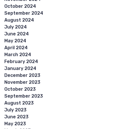
October 2024
September 2024
August 2024
July 2024
June 2024
May 2024
April 2024
March 2024
February 2024
January 2024
December 2023
November 2023
October 2023
September 2023
August 2023
July 2023
June 2023
May 2023