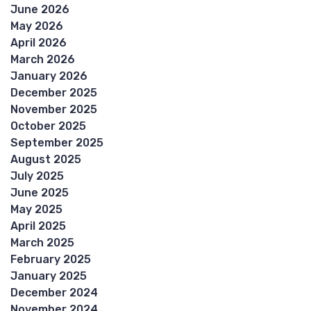
June 2026
May 2026
April 2026
March 2026
January 2026
December 2025
November 2025
October 2025
September 2025
August 2025
July 2025
June 2025
May 2025
April 2025
March 2025
February 2025
January 2025
December 2024
November 2024